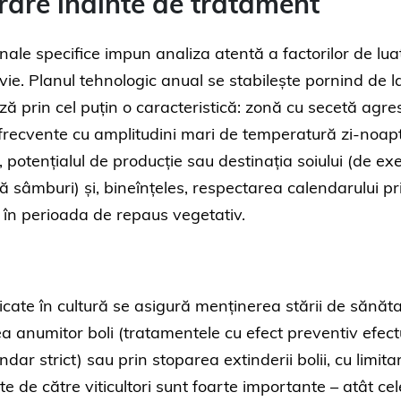
erare înainte de tratament
onale specifice impun analiza atentă a factorilor de lua
vie. Planul tehnologic anual se stabilește pornind de l
ză prin cel puțin o caracteristică: zonă cu secetă agre
 frecvente cu amplitudini mari de temperatură zi-noap
l, potențialul de producție sau destinația soiului (de e
ră sâmburi) și, bineînțeles, respectarea calendarului pr
 în perioada de repaus vegetativ.
icate în cultură se asigură menținerea stării de sănăt
irea anumitor boli (tratamentele cu efect preventiv efec
ndar strict) sau prin stoparea extinderii bolii, cu limita
 de către viticultori sunt foarte importante – atât cel