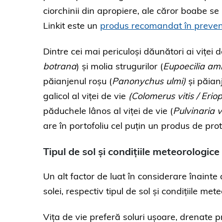
ciorchinii din apropiere, ale căror boabe se b
Linkit este un
produs recomandat în prevenir
Dintre cei mai periculoși dăunători ai viței de
botrana
) și molia strugurilor (
Eupoecilia am
păianjenul roșu (
Panonychus ulmi)
și păian
galicol al viței de vie
(Colomerus vitis / Erio
păduchele lânos al viței de vie (
Pulvinaria v
are în portofoliu cel puțin un produs de prot
Tipul de sol și condițiile meteorologice
Un alt factor de luat în considerare înainte 
solei, respectiv tipul de sol și condițiile met
Vița de vie preferă soluri ușoare, drenate p