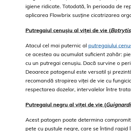
igiene ridicate. Totodată, în perioada de rep
aplicarea Flowbrix susține cicatrizarea or
Putregaiul cenușiu al
viței de vie
(
Botrytis
Atacul cel mai puternic al
putregaiului cenu
ce acestea au acumulat suficient zahăr: piel
cu un putregai cenușiu. Dacă survine o peri
Deoarece patogenul este versatil și prezintă
recomandă stropirea viței de vie cu fungicide
respectarea dozelor, intervalelor între trat
Putregaiul negru al
viței de vie
(
Guignardi
Acest patogen poate determina compromitere
pete cu pustule negre, care se întind rapid î