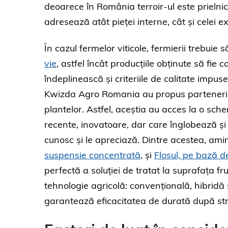
deoarece în România terroir-ul este prielni
adresează atât pieței interne, cât și celei e
În cazul fermelor viticole, fermierii trebuie
vie
, astfel încât producțiile obținute să fi
îndeplinească și criteriile de calitate impus
Kwizda Agro Romania au propus partenerilor
plantelor. Astfel, aceștia au acces la o sch
recente, inovatoare, dar care înglobează și s
cunosc și le apreciază. Dintre acestea, ami
suspensie concentrată
, și
Flosul, pe bază de
perfectă a soluției de tratat la suprafața f
tehnologie agricolă: convențională, hibridă
garantează eficacitatea de durată după strop