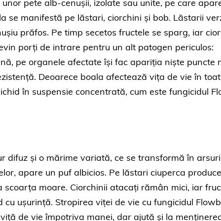
 unor pete alb-cenușii, izolate sau unite, pe care apar
se manifestă pe lăstari, ciorchini și bob. Lăstarii verz
nușiu prăfos. Pe timp secetos fructele se sparg, iar cior
evin porți de intrare pentru un alt patogen periculos:
mnă, pe organele afectate își fac apariția niște puncte 
rezistență. Deoarece boala afectează vița de vie în toa
lichid în suspensie concentrată, cum este fungicidul Flo
 difuz și o mărime variată, ce se transformă în arsuri
telor, apare un puf albicios. Pe lăstari ciuperca produc
a scoarța moare. Ciorchinii atacați rămân mici, iar fruc
cu ușurință. Stropirea viței de vie cu fungicidul Flowb
e viță de vie împotriva manei, dar ajută și la menținere