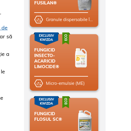
FUSILAN®
.
Granule dispersabile în apă (WG)
 de
dar să
FUNGICID
ie a
INSECTO-
ACARICID
LIMOCIDE®
 le
Micro-emulsie (ME)
ce
FUNGICID
FLOSUL SC®