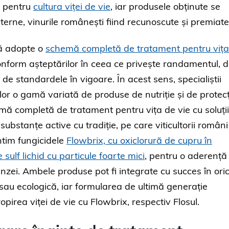
c pentru
cultura viței de vie
, iar produsele obținute se
xterne, vinurile românești fiind recunoscute și premiate
 să adopte o
schemă completă de tratament pentru vița
e conform așteptărilor în ceea ce privește randamentul, 
e de standardele în vigoare. În acest sens, specialiștii
 o gamă variată de produse de nutriție și de protecț
emă completă de tratament pentru vița de vie cu soluții
ubstanțe active cu tradiție, pe care viticultorii români
ntim fungicidele
Flowbrix, cu oxiclorură de cupru în
 sulf lichid cu particule foarte mici
, pentru o aderență
runzei. Ambele produse pot fi integrate cu succes în ori
 sau ecologică, iar formularea de ultimă generație
irea viței de vie cu Flowbrix, respectiv Flosul.