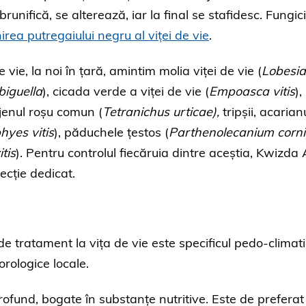
runifică, se alterează, iar la final se stafidesc. Fungic
ea putregaiului negru al viței de vie
.
 vie, la noi în țară, amintim molia viței de vie (
Lobesia
biguella
), cicada verde a viței de vie (
Empoasca vitis
),
jenul roșu comun (
Tetranichus urticae),
tripșii,
acarian
phyes vitis
), păduchele țestos (
Parthenolecanium corni
itis
). Pentru controlul fiecăruia dintre aceștia, Kwizda
ecție dedicat.
de tratament la vița de vie este specificul pedo-climati
eorologice locale.
rofund, bogate în substanțe nutritive. Este de preferat