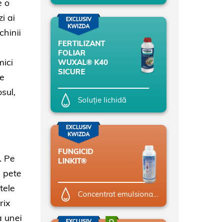
e o
i ai
chinii
FERTILIZANT
FOLIAR
mici
WUXAL® K40
SICURE
te
sul,
Soluție lichidă
FUNGICID
. Pe
LINKIT®
e pete
tele
Concentrat emulsionabil (EC)
rix
a unei