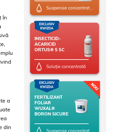
Suspensie concentrată (SC)
t în
a
sivă
INSECTICID-
te,
ACARICID
ORTUS® 5 SC
xemplu
ivind
Soluție concentrată
FERTILIZANT
ate a
FOLIAR
WUXAL®
tuate
BORON SICURE
rea
e din
Suspensie concentrată (SC)