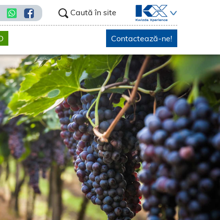
Caută în site
O
Contactează-ne!