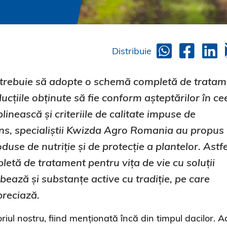
Distribuie
rii trebuie să adopte o schemă completă de trata
ducțiile obținute să fie conform așteptărilor în ce
inească și criteriile de calitate impuse de
ens, specialiștii Kwizda Agro Romania au propus
use de nutriție și de protecție a plantelor. Astfe
etă de tratament pentru vița de vie cu soluții
bează și substanțe active cu tradiție, pe care
preciază.
oriul nostru, fiind menționată încă din timpul dacilor. 