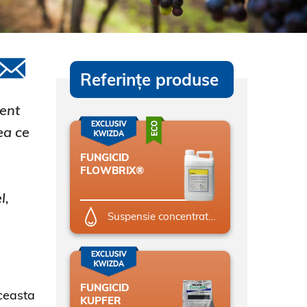
Referințe produse
ment
ea ce
FUNGICID
FLOWBRIX®
l,
Suspensie concentrată (SC)
FUNGICID
Aceasta
KUPFER