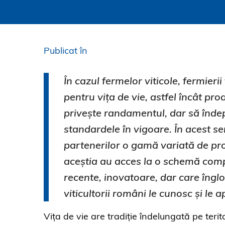
Publicat în
În cazul fermelor viticole, fermie
pentru vița de vie, astfel încât pro
privește randamentul, dar să îndepl
standardele în vigoare. În acest s
partenerilor o gamă variată de prod
aceștia au acces la o schemă compl
recente, inovatoare, dar care înglo
viticultorii români le cunosc și le a
Vița de vie are tradiție îndelungată pe terit