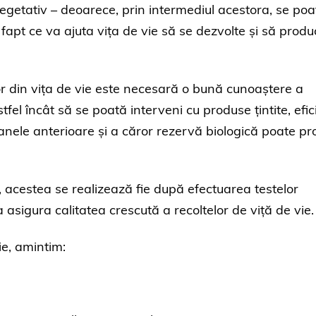
vegetativ – deoarece, prin intermediul acestora, se poa
ce, fapt ce va ajuta vița de vie să se dezvolte și să prod
lor din vița de vie este necesară o bună cunoaștere a
astfel încât să se poată interveni cu produse țintite, efic
anele anterioare și a căror rezervă biologică poate p
, acestea se realizează fie după efectuarea testelor
 a asigura calitatea crescută a recoltelor de viță de vie.
ie, amintim: