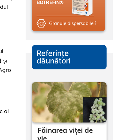
BOTREFIN®
idul
Granule dispersabile în apă (WG)
ul
Referințe
dăunători
) și
 Agro
c al
Făinarea viței de
vie