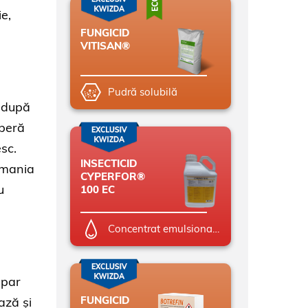
ie,
FUNGICID
VITISAN®
Pudră solubilă
, după
operă
sc.
INSECTICID
Romania
CYPERFOR®
u
100 EC
Concentrat emulsionabil (EC)
apar
FUNGICID
ază și