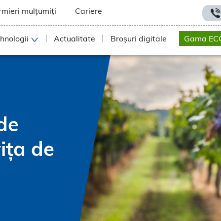
rmieri mulțumiți
Cariere
hnologii
Actualitate
Broșuri digitale
Gama EC
de
ița de