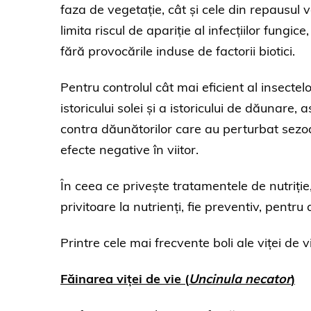
faza de vegetație, cât și cele din repausul 
limita riscul de apariție al infecțiilor fungi
fără provocările induse de factorii biotici.
Pentru controlul cât mai eficient al insecte
istoricului solei și a istoricului de dăunare, 
contra dăunătorilor care au perturbat sezo
efecte negative în viitor.
În ceea ce privește tratamentele de nutriție
privitoare la nutrienți, fie preventiv, pentru
Printre cele mai frecvente boli ale viței de v
Făinarea
viței de vie
(
Uncinula necator
)