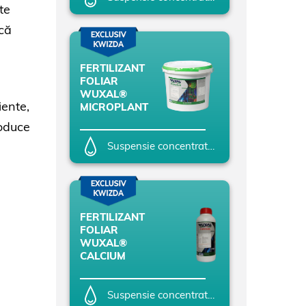
te
ucă
FERTILIZANT
FOLIAR
WUXAL®
iente,
MICROPLANT
roduce
Suspensie concentrată (SC)
FERTILIZANT
FOLIAR
WUXAL®
CALCIUM
Suspensie concentrată (SC)