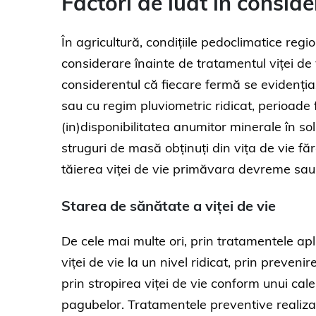
Factori de luat în consid
În agricultură, condițiile pedoclimatice regi
considerare înainte de tratamentul viței de 
considerentul că fiecare fermă se evidenția
sau cu regim pluviometric ridicat, perioade
(in)disponibilitatea anumitor minerale în so
struguri de masă obținuți din vița de vie fă
tăierea viței de vie primăvara devreme sau
Starea de sănătate a
viței de vie
De cele mai multe ori, prin tratamentele apl
viței de vie la un nivel ridicat, prin preven
prin stropirea viței de vie conform unui cale
pagubelor. Tratamentele preventive realizate