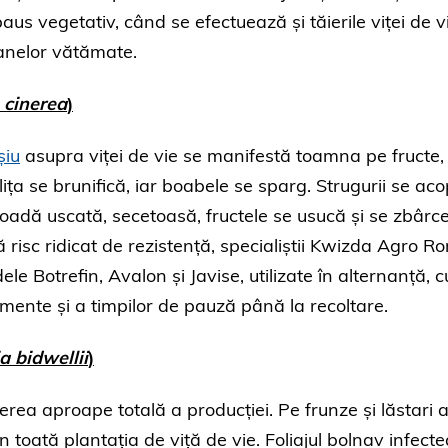
aus vegetativ, când se efectuează și tăierile viței de v
ganelor vătămate.
 cinerea
)
șiu
asupra viței de vie se manifestă toamna pe fructe
ița se brunifică, iar boabele se sparg. Strugurii se ac
oadă uscată, secetoasă, fructele se usucă și se zbârce
 risc ridicat de rezistență, specialiștii Kwizda Agro 
le Botrefin, Avalon și Javise, utilizate în alternanță, c
amente și a timpilor de pauză până la recoltare.
a bidwellii
)
a aproape totală a producției. Pe frunze și lăstari 
n toată plantația de viță de vie. Foliajul bolnav infecte