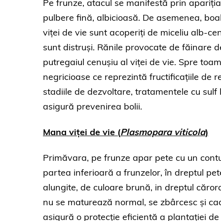
Pe frunze, atacul se manifestă prin apariția
pulbere fină, albicioasă. De asemenea, boala 
viței de vie sunt acoperiți de miceliu alb-ce
sunt distruși. Rănile provocate de făinare d
putregaiul cenușiu al viței de vie. Spre toa
negricioase ce reprezintă fructificațiile de 
stadiile de dezvoltare, tratamentele cu sulf 
asigură prevenirea bolii.
Mana
viței de vie
(
Plasmopara viticola
)
Primăvara, pe frunze apar pete cu un contur
partea inferioară a frunzelor, în dreptul pe
alungite, de culoare brună, in dreptul căror
nu se maturează normal, se zbârcesc și cad 
asigură o protecție eficientă a plantației d