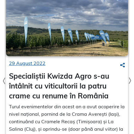
29 August 2022
earch
Sear
Specialiștii Kwizda Agro s-au
întâlnit cu viticultorii la patru
crame cu renume în România
Turul evenimentelor din acest an a avut acoperire la
nivel național, pornind de la Crama Averești (Iași),
continuând cu Cramele Recaș (Timișoara) și La
Salina (Cluj), și oprindu-se (doar până anul viitor) la