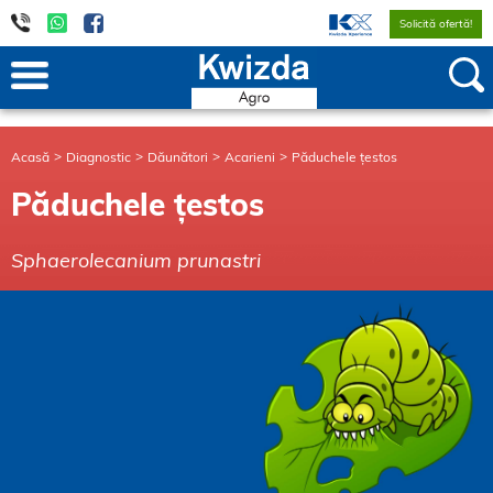
Solicită ofertă!
Acasă
Diagnostic
Dăunători
Acarieni
Păduchele țestos
Păduchele țestos
Sphaerolecanium prunastri