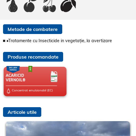
Metode de combatere
•Tratamente cu Insecticide in vegetație, la avertizare
Produse recomandate
ACARICID
VERNOIL®
Concentrat emulsionabil (EC)
Articole utile