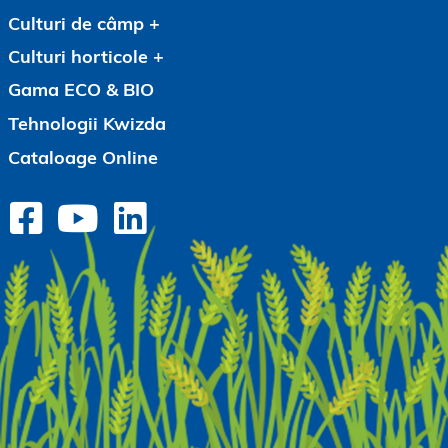
Culturi de câmp
Culturi horticole
Gama ECO & BIO
Tehnologii Kwizda
Cataloage Online