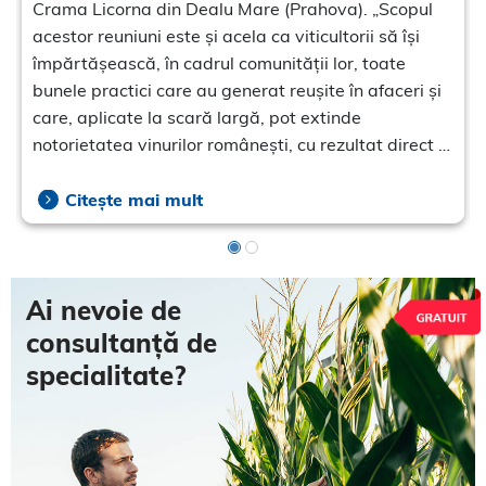
Crama Licorna din Dealu Mare (Prahova). „Scopul
acestor reuniuni este și acela ca viticultorii să își
împărtășească, în cadrul comunității lor, toate
bunele practici care au generat reușite în afaceri și
care, aplicate la scară largă, pot extinde
notorietatea vinurilor românești, cu rezultat direct în
creșterea cererii pentru ele”, a precizat Ion Mutafa,
Director Marketing Culturi Horticole Kwizda Agro
Citește mai mult
Romania.
Ai nevoie de
consultanță de
specialitate?