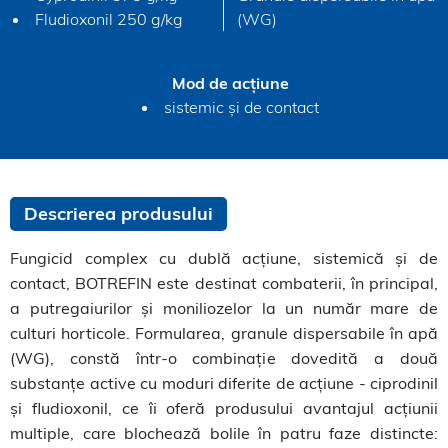
Fludioxonil 250 g/kg
(WG)
Mod de acțiune
sistemic și de contact
Descrierea produsului
Fungicid complex cu dublă acțiune, sistemică și de
contact, BOTREFIN este destinat combaterii, în principal,
a putregaiurilor și moniliozelor la un număr mare de
culturi horticole. Formularea, granule dispersabile în apă
(WG), constă într-o combinație dovedită a două
substanțe active cu moduri diferite de acțiune - ciprodinil
și fludioxonil, ce îi oferă produsului avantajul acțiunii
multiple, care blochează bolile în patru faze distincte: