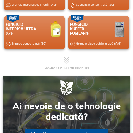
Granule dispersabile în apă (WG)
Suspensie concentrată (SC)
FUNGICID
FUNGICID
IMPERIS® ULTRA
KUPFER
0.75
FUSILAN®
Emulsie concentrată (EC)
Granule dispersabile în apă (WG)
ÎNCARCĂ MAI MULTE PRODUSE
Ai nevoie de o tehnologie
dedicată?