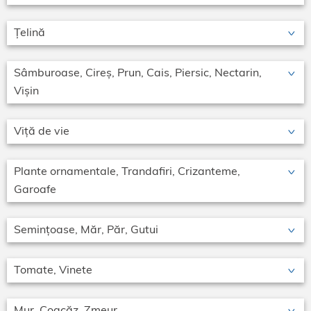
Țelină
Sâmburoase, Cireș, Prun, Cais, Piersic, Nectarin,
Vișin
Viță de vie
Plante ornamentale, Trandafiri, Crizanteme,
Garoafe
Semințoase, Măr, Păr, Gutui
Tomate, Vinete
Mur, Coacăz, Zmeur