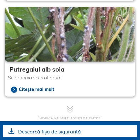
Putregaiul alb soia
Sclerotinia sclerotiorum
Citește mai mult
ÎNCARCĂ MAI MULȚI AGENȚI DĂUNĂTORI
Descarcă fișa de siguranță