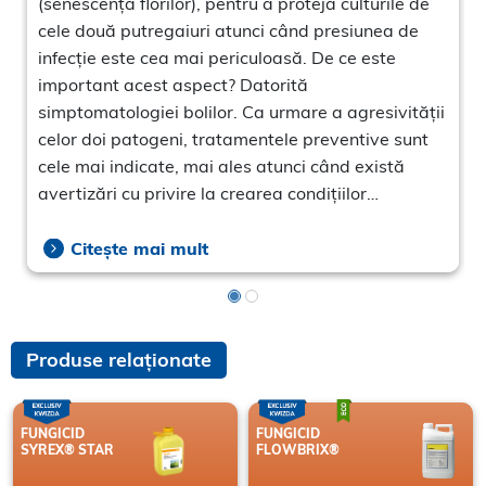
(senescența florilor), pentru a proteja culturile de
cele două putregaiuri atunci când presiunea de
infecție este cea mai periculoasă. De ce este
t
important acest aspect? Datorită
simptomatologiei bolilor. Ca urmare a agresivității
e
celor doi patogeni, tratamentele preventive sunt
s
cele mai indicate, mai ales atunci când există
e
avertizări cu privire la crearea condițiilor
favorabile apariției bolilor.
Citește mai mult
Produse relaționate
FUNGICID
FUNGICID
SYREX® STAR
FLOWBRIX®