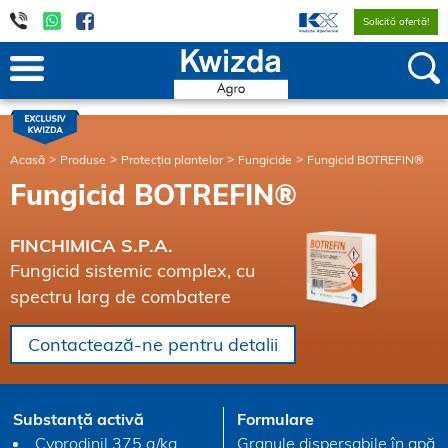
Solicită ofertă!
Acasă
Produse
Protecția plantelor
Fungicide
Fungicid BOTREFIN®
Fungicid BOTREFIN®
FINCHIMICA S.P.A.
Fungicid sistemic complex, cu
spectru larg de combatere
Contactează-ne pentru detalii
Substanță activă
Formulare
Cyprodinil 375 g/kg
Granule dispersabile în apă