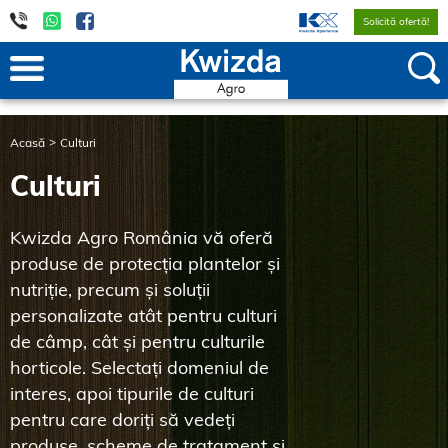
Solicită ofertă!
Acasă
Culturi
Culturi
Kwizda Agro România vă oferă
produse de protecția plantelor și
nutriție, precum și soluții
personalizate atât pentru culturi
de câmp, cât și pentru culturile
horticole. Selectați domeniul de
interes, apoi tipurile de culturi
pentru care doriți să vedeți
produse, scheme de tratament și