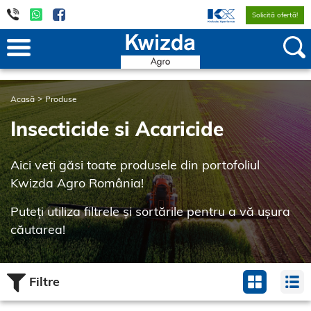
Solicită ofertă!
Acasă
Produse
Insecticide si Acaricide
Aici veți găsi toate produsele din portofoliul
Kwizda Agro România!
Puteți utiliza filtrele și sortările pentru a vă ușura
căutarea!
Filtre