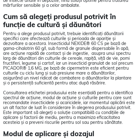
de insecte aflate în depozite, fiind soluții optime pentru tratarea
mărfurilor sensibile și a celor ambalate.
Cum să alegeți produsul potrivit în
funcție de cultură și dăunători
Pentru a alege produsul potrivit, trebuie identificați dăunătorii
specifici care afectează culturile și perioada de apariție și
dezvoltare a acestora. Insecticidul NEXIDE® 60 CS pe bază de
gama-cihalotrin 60 g/l, sub formă de granule dispersabile în apă,
are acțiune rapidă de contact și de ingestie, asupra unui spectru
larg de dăunători din culturile de cereale, rapiță, viță de vie, pomi
fructiferi, legume și cartof, iar un insecticid granulat de sol precum
PICADOR® 1,6 MG, pe bază de cipermetrin este eficient pentru
culturile cu ciclu lung și sub presiune mare a dăunătorilor,
asigurând un nivel ridicat de combatere a dăunătorilor la plantare
și o persistență suficientă pentru atac după răsărire.
Consultarea etichetei produsului este esențială pentru a identifica
spectrul de acțiune, modul de acțiune și culturile pentru care sunt
recomandate insecticidele și acaricidele, iar momentul aplicării este
un alt factor de luat în considerare în alegerea produsului potrivit.
Este important să alegeți o soluție compatibilă cu condițiile de
aplicare și factorii de mediu, pentru a maximiza eficacitatea
acesteia și a preveni riscurile pentru sol sau pentru sănătate.
Modul de aplicare și dozajul