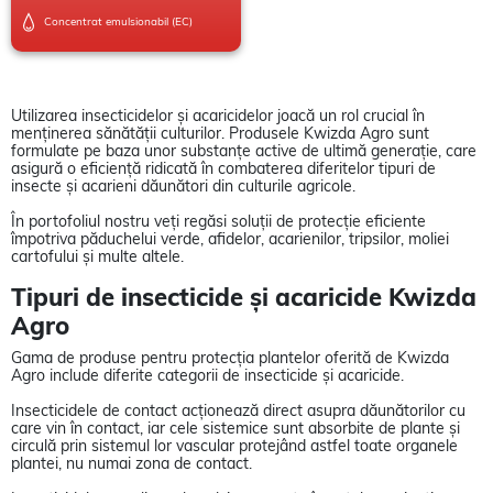
Concentrat emulsionabil (EC)
Utilizarea insecticidelor și acaricidelor joacă un rol crucial în
menținerea sănătății culturilor. Produsele Kwizda Agro sunt
formulate pe baza unor substanțe active de ultimă generație, care
asigură o eficiență ridicată în combaterea diferitelor tipuri de
insecte și acarieni dăunători din culturile agricole.
În portofoliul nostru veți regăsi soluții de protecție eficiente
împotriva păduchelui verde, afidelor, acarienilor, tripsilor, moliei
cartofului și multe altele.
Tipuri de insecticide și acaricide Kwizda
Agro
Gama de produse pentru protecția plantelor oferită de Kwizda
Agro include diferite categorii de insecticide și acaricide.
Insecticidele de contact acționează direct asupra dăunătorilor cu
care vin în contact, iar cele sistemice sunt absorbite de plante și
circulă prin sistemul lor vascular protejând astfel toate organele
plantei, nu numai zona de contact.