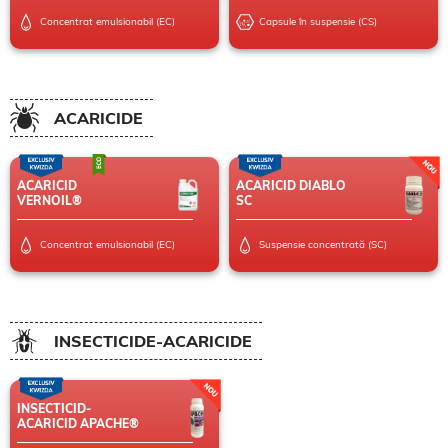
Concentrat emulsionabil (EC)
Capsule în suspensie (CS)
ACARICIDE
ACARICID
ACARICID DIABLO
VERNOIL®
SC
Concentrat emulsionabil (EC)
Suspensie concentrată (SC)
INSECTICIDE-ACARICIDE
INSECTICID-
ACARICID APACHE®