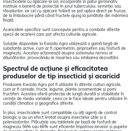
Insecticidele cu aplicare la sol, incorporate în patul germinativ,
instituie o barieră de protecție în jurul tuberculului, seminței sau
răsadurilor, iar cel cu aplicare foliară se pot aplica direct pe frunze,
de la îmbobocire până când fructele ajung la jumătate din mărimea
finală.
Acaricidele specifice sunt concepute pentru a combate diferite
specii de acarieni care pot afecta culturile agricole.
Soluțiile disponibile la Kwizda Agro utilizează o gamă largă de
substanțe active, cum ar fi cipermetrin, piriproxifen sau fosfură de
magneziu. Acestea acționează asupra sistemului nervos al
dăunătorilor, provocându-le moartea sau inhibarea dezvoltării.
Spectrul de acțiune și eficacitatea
produselor de tip insecticid și acaricid
Produsele Kwizda Agro pot fi utilizate în diferite culturi agricole,
cum ar fi cereale, fructe, legume, plante ornamentale și pomi
fructiferi. Acestea oferă protecție de lungă durată și stabilitate în
cerințe de mediu variabile, ceea ce le face ideale pentru utilizare în
condiții climatice și geografice diferite.
În plus, insecticidele sunt compatibile cu alți agenți de control
biologic și au un efect limitat asupra insectelor utile și a
polenizatorilor. Plăcuțele sau tabletele pe bază de fosfură de
magneziu 56% sau 66% sunt eficiente împotriva larvelor și pupelor