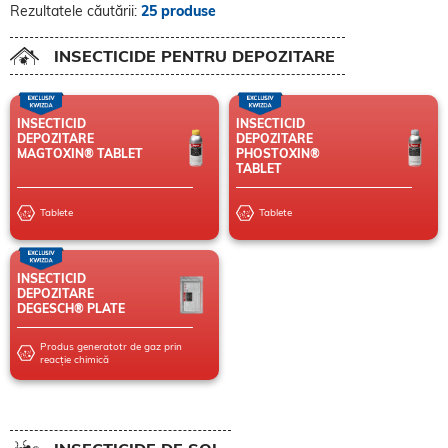
Rezultatele căutării:
25 produse
INSECTICIDE PENTRU DEPOZITARE
INSECTICID
INSECTICID
DEPOZITARE
DEPOZITARE
MAGTOXIN® TABLET
PHOSTOXIN®
TABLET
Tablete
Tablete
INSECTICID
DEPOZITARE
DEGESCH® PLATE
Produs generatotr de gaz prin
reacție chimică