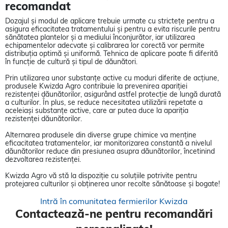
recomandat
Dozajul și modul de aplicare trebuie urmate cu strictețe pentru a
asigura eficacitatea tratamentului și pentru a evita riscurile pentru
sănătatea plantelor și a mediului înconjurător, iar utilizarea
echipamentelor adecvate și calibrarea lor corectă vor permite
distribuția optimă și uniformă. Tehnica de aplicare poate fi diferită
în funcție de cultură și tipul de dăunători.
Prin utilizarea unor substanțe active cu moduri diferite de acțiune,
produsele Kwizda Agro contribuie la prevenirea apariției
rezistenței dăunătorilor, asigurând astfel protecție de lungă durată
a culturilor. În plus, se reduce necesitatea utilizării repetate a
aceleiași substanțe active, care ar putea duce la apariția
rezistenței dăunătorilor.
Alternarea produsele din diverse grupe chimice va menține
eficacitatea tratamentelor, iar monitorizarea constantă a nivelul
dăunătorilor reduce din presiunea asupra dăunătorilor, încetinind
dezvoltarea rezistenței.
Kwizda Agro vă stă la dispoziție cu soluțiile potrivite pentru
protejarea culturilor și obținerea unor recolte sănătoase și bogate!
Intră în comunitatea fermierilor Kwizda
Contactează-ne pentru recomandări