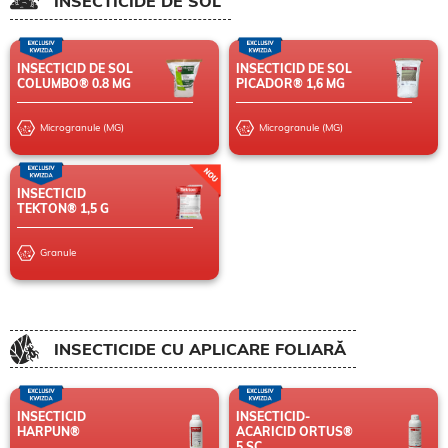
INSECTICIDE DE SOL
INSECTICID DE SOL
INSECTICID DE SOL
COLUMBO® 0.8 MG
PICADOR® 1,6 MG
Microgranule (MG)
Microgranule (MG)
INSECTICID
TEKTON® 1,5 G
Granule
INSECTICIDE CU APLICARE FOLIARĂ
INSECTICID
INSECTICID-
HARPUN®
ACARICID ORTUS®
5 SC