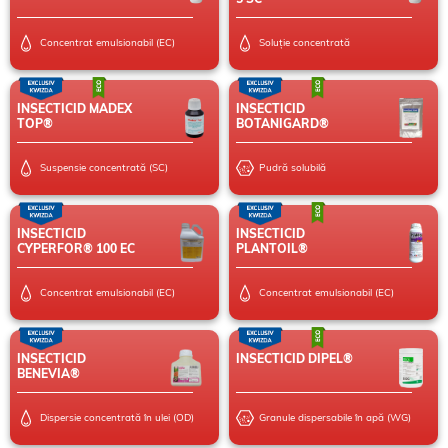
Concentrat emulsionabil (EC)
Soluție concentrată
INSECTICID MADEX
INSECTICID
TOP®
BOTANIGARD®
Suspensie concentrată (SC)
Pudră solubilă
INSECTICID
INSECTICID
CYPERFOR® 100 EC
PLANTOIL®
Concentrat emulsionabil (EC)
Concentrat emulsionabil (EC)
INSECTICID
INSECTICID DIPEL®
BENEVIA®
Dispersie concentrată în ulei (OD)
Granule dispersabile în apă (WG)