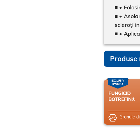
• Folosi
• Asolam
scleroți in
• Aplica
Produse 
FUNGICID
BOTREFIN®