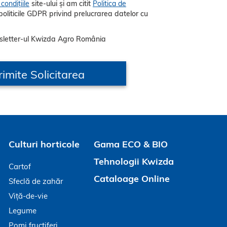
condițiile
site-ului și am citit
Politica de
sletter-ul Kwizda Agro România
Culturi horticole
Gama ECO & BIO
Tehnologii Kwizda
Cartof
Cataloage Online
Sfeclă de zahăr
Viță-de-vie
Legume
Pomi fructiferi