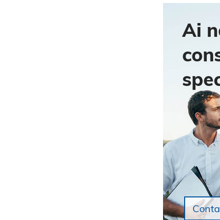
Ai n
con
spec
Conta