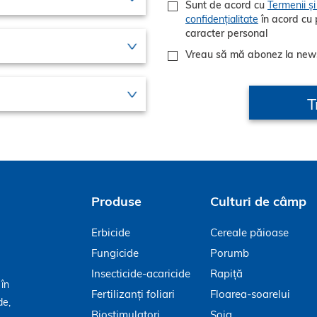
Sunt de acord cu
Termenii și 
confidențialitate
în acord cu politicile GDPR privind prelucrarea datelor cu
caracter personal
Vreau să mă abonez la new
Produse
Culturi de câmp
Erbicide
Cereale păioase
Fungicide
Porumb
Insecticide-acaricide
Rapiță
 în
Fertilizanți foliari
Floarea-soarelui
de,
Biostimulatori
Soia