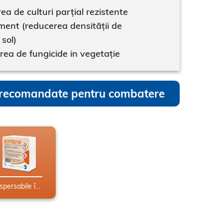
rea de culturi parțial rezistente
ent (reducerea densității de
 sol)
rea de fungicide in vegetație
recomandate pentru combatere
Granule dispersabile în apă (WG)