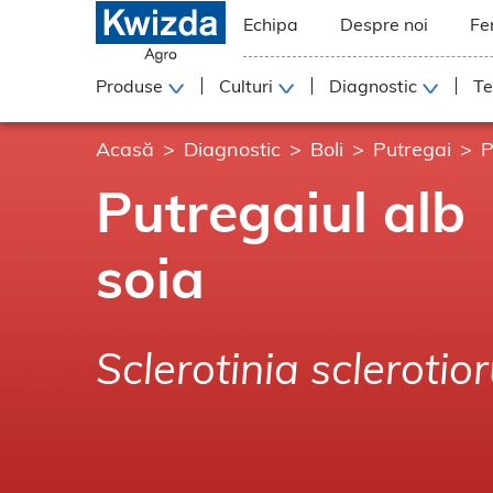
Echipa
Despre noi
Fe
Produse
Culturi
Diagnostic
Te
Acasă
Diagnostic
Boli
Putregai
P
Putregaiul alb
soia
Sclerotinia sclerotio