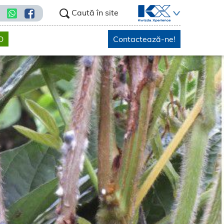
Caută în site
O
Contactează-ne!