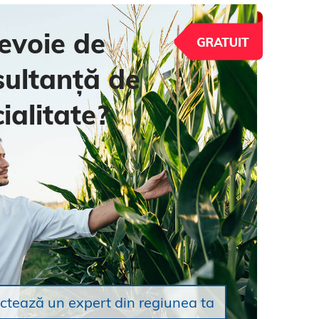
evoie de
sultanță de
ialitate?
ctează un expert din regiunea ta