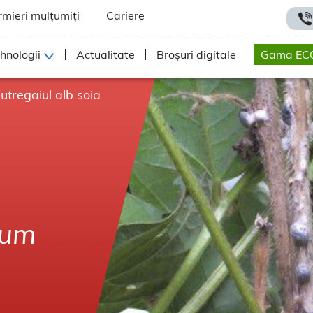
rmieri mulțumiți
Cariere
hnologii
Actualitate
Broșuri digitale
Gama EC
utregaiul alb soia
rum