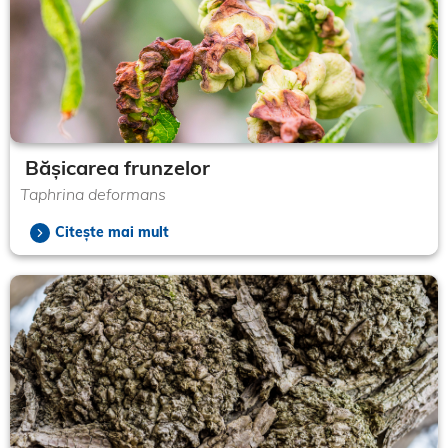
Bășicarea frunzelor
Taphrina deformans
Citește mai mult