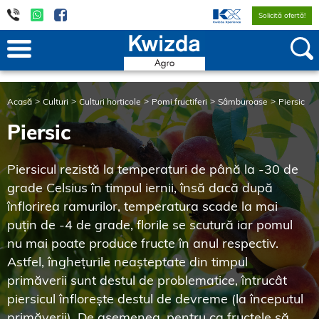
Solicită ofertă!
Acasă
Culturi
Culturi horticole
Pomi fructiferi
Sâmburoase
Piersic
Piersic
Piersicul rezistă la temperaturi de până la -30 de
grade Celsius în timpul iernii, însă dacă după
înflorirea ramurilor, temperatura scade la mai
puțin de -4 de grade, florile se scutură iar pomul
nu mai poate produce fructe în anul respectiv.
Astfel, înghețurile neașteptate din timpul
primăverii sunt destul de problematice, întrucât
piersicul înflorește destul de devreme (la începutul
primăverii). De asemenea, pentru ca fructele să