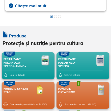
Citește mai mult
Produse
Protecție și nutriție pentru cultura
FERTILIZANT
FERTILIZANT
FOLIAR AZO-
FOLIAR AZO-
SPEED® AMINO+
SPEED®
Soluție lichidă
Soluție lichidă
FUNGICID SYREX®
FUNGICID
STAR
FLOWBRIX®
Granule dispersabile în apă (WG)
Suspensie concentrată (SC)