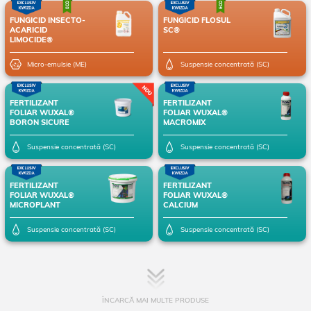
FUNGICID INSECTO-
FUNGICID FLOSUL
ACARICID
SC®
LIMOCIDE®
Micro-emulsie (ME)
Suspensie concentrată (SC)
FERTILIZANT
FERTILIZANT
FOLIAR WUXAL®
FOLIAR WUXAL®
BORON SICURE
MACROMIX
Suspensie concentrată (SC)
Suspensie concentrată (SC)
FERTILIZANT
FERTILIZANT
FOLIAR WUXAL®
FOLIAR WUXAL®
MICROPLANT
CALCIUM
Suspensie concentrată (SC)
Suspensie concentrată (SC)
ÎNCARCĂ MAI MULTE PRODUSE