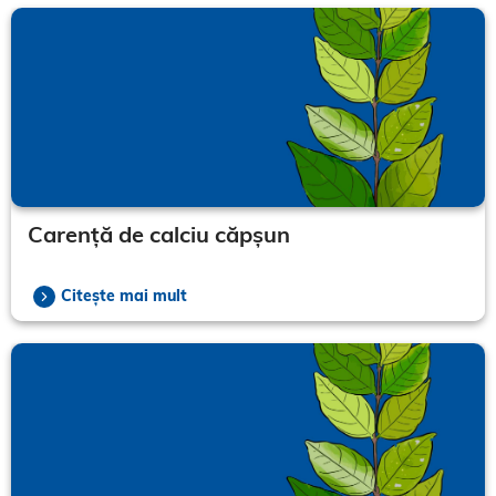
Carență de calciu căpșun
Citește mai mult