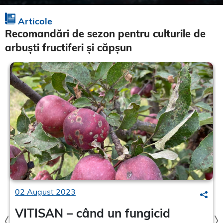
Articole
Recomandări de sezon pentru culturile de
arbuști fructiferi și căpșun
02 August 2023
earch
Sear
VITISAN – când un fungicid