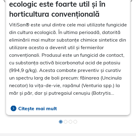
ecologic este foarte util și în
horticultura convențională
VitiSan® este unul dintre cele mai utilizate fungicide
din cultura ecologică. În ultima perioadă, datorită
eliminării mai multor substanțe chimice sintetice din
utilizare acesta a devenit util și fermierilor
convenționali. Produsul este un fungicid de contact,
cu substanța activă bicarbonatul acid de potasiu
(994,9 g/kg). Acesta combate preventiv și curativ
un spectru larg de boli precum: făinarea (Uncinula
necator) la vița-de-vie, rapănul (Venturia spp.) la
măr și păr, dar și putregaiul cenușiu (Botrytis
cinerea) la căpșuni, zmeur sau coacăz.
Citește mai mult