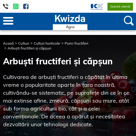
Solicită ofertă!
Acasă
Culturi
Culturi horticole
Pomi fructiferi
Arbuști fructiferi și căpșun
Arbuști fructiferi și căpșun
Cultivarea de arbuști fructiferi a căpătat în ultima
vreme o popularitate aparte în țara noastră,
cultivându-se sistematic, pe suprafețe din ce în ce
mai extinse afine, zmeură, căpșuni sau mure, atât
sub forma agriculturii bio, cât și a celei
convenționale. De aceea a apărut și necesitatea
dezvoltării unor tehnologii dedicate.