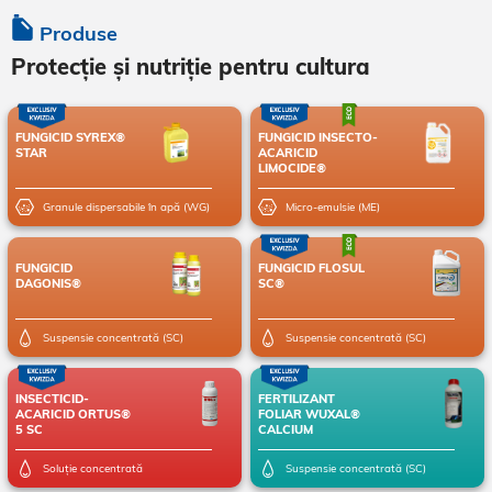
Produse
Protecție și nutriție pentru cultura
FUNGICID SYREX®
FUNGICID INSECTO-
STAR
ACARICID
LIMOCIDE®
Granule dispersabile în apă (WG)
Micro-emulsie (ME)
FUNGICID
FUNGICID FLOSUL
DAGONIS®
SC®
Suspensie concentrată (SC)
Suspensie concentrată (SC)
INSECTICID-
FERTILIZANT
ACARICID ORTUS®
FOLIAR WUXAL®
5 SC
CALCIUM
Soluție concentrată
Suspensie concentrată (SC)