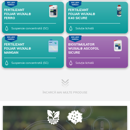
FERTILIZANT
FERTILIZANT
FOLIAR WUXAL®
FOLIAR WUXAL®
FERRO
K40 SICURE
Suspensie concentrată (SC)
Soluție lichidă
FERTILIZANT
BIOSTIMULATOR
FOLIAR WUXAL®
WUXAL® ASCOFOL
MANGAN
SICURE
Suspensie concentrată (SC)
Soluție lichidă
ÎNCARCĂ MAI MULTE PRODUSE