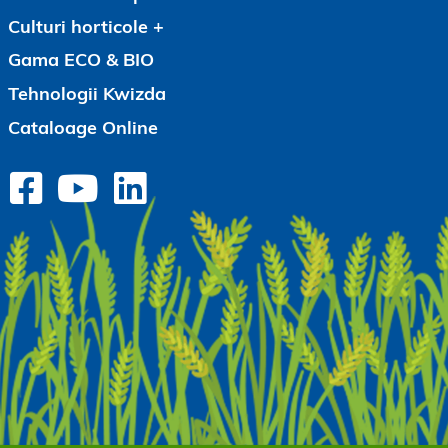
Culturi horticole
Gama ECO & BIO
Tehnologii Kwizda
Cataloage Online