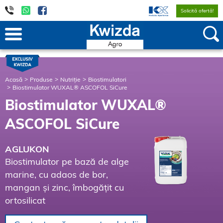
Solicită ofertă!
Acasă
Produse
Nutriție
Biostimulatori
Biostimulator WUXAL® ASCOFOL SiCure
Biostimulator WUXAL®
ASCOFOL SiCure
AGLUKON
Biostimulator pe bază de alge
marine, cu adaos de bor,
mangan și zinc, îmbogățit cu
ortosilicat