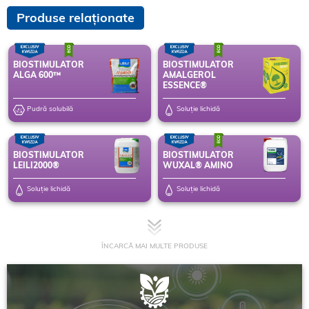
Produse relaționate
BIOSTIMULATOR
BIOSTIMULATOR
ALGA 600™
AMALGEROL
ESSENCE®
Pudră solubilă
Soluție lichidă
BIOSTIMULATOR
BIOSTIMULATOR
LEILI2000®
WUXAL® AMINO
Soluție lichidă
Soluție lichidă
ÎNCARCĂ MAI MULTE PRODUSE