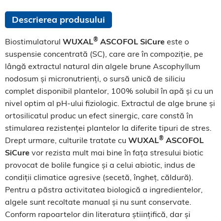
Descrierea produsului
®
Biostimulatorul
WUXAL
ASCOFOL SiCure
este o
suspensie concentrată (SC), care are în compoziție, pe
lângă extractul natural din algele brune Ascophyllum
nodosum și micronutrienți, o sursă unică de siliciu
complet disponibil plantelor, 100% solubil în apă și cu un
nivel optim al pH-ului fiziologic. Extractul de alge brune și
ortosilicatul produc un efect sinergic, care constă în
stimularea rezistenței plantelor la diferite tipuri de stres.
®
Drept urmare, culturile tratate cu
WUXAL
ASCOFOL
SiCure
vor rezista mult mai bine în fața stresului biotic
provocat de bolile fungice și a celui abiotic, indus de
condiții climatice agresive (secetă, îngheț, căldură).
Pentru a păstra activitatea biologică a ingredientelor,
algele sunt recoltate manual și nu sunt conservate.
Conform rapoartelor din literatura științifică, dar și