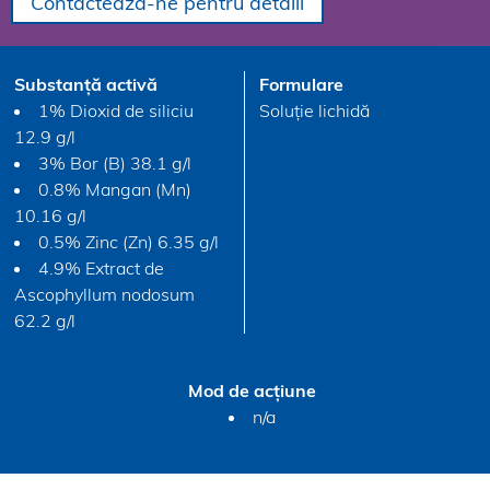
Contactează-ne pentru detalii
Substanță activă
Formulare
1% Dioxid de siliciu
Soluție lichidă
12.9 g/l
3% Bor (B) 38.1 g/l
0.8% Mangan (Mn)
10.16 g/l
0.5% Zinc (Zn) 6.35 g/l
4.9% Extract de
Ascophyllum nodosum
62.2 g/l
Mod de acțiune
n/a