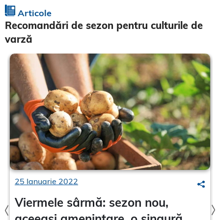
Articole
Recomandări de sezon pentru culturile de
varză
25 Ianuarie 2022
earch
Sear
Viermele sârmă: sezon nou,
aceeași amenințare, o singură