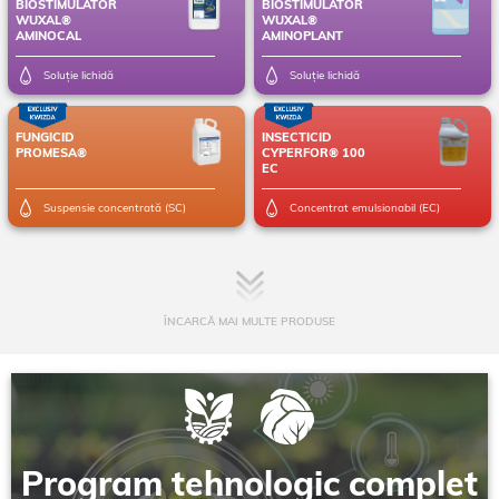
BIOSTIMULATOR
BIOSTIMULATOR
WUXAL®
WUXAL®
AMINOCAL
AMINOPLANT
Soluție lichidă
Soluție lichidă
FUNGICID
INSECTICID
PROMESA®
CYPERFOR® 100
EC
Suspensie concentrată (SC)
Concentrat emulsionabil (EC)
ÎNCARCĂ MAI MULTE PRODUSE
Program tehnologic complet