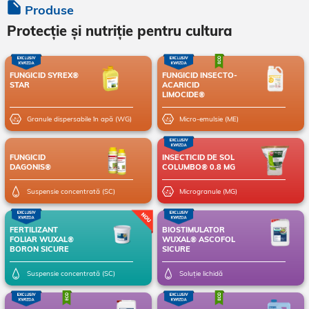
Produse
Protecție și nutriție pentru cultura
FUNGICID SYREX®
FUNGICID INSECTO-
STAR
ACARICID
LIMOCIDE®
Granule dispersabile în apă (WG)
Micro-emulsie (ME)
FUNGICID
INSECTICID DE SOL
DAGONIS®
COLUMBO® 0.8 MG
Suspensie concentrată (SC)
Microgranule (MG)
FERTILIZANT
BIOSTIMULATOR
FOLIAR WUXAL®
WUXAL® ASCOFOL
BORON SICURE
SICURE
Suspensie concentrată (SC)
Soluție lichidă