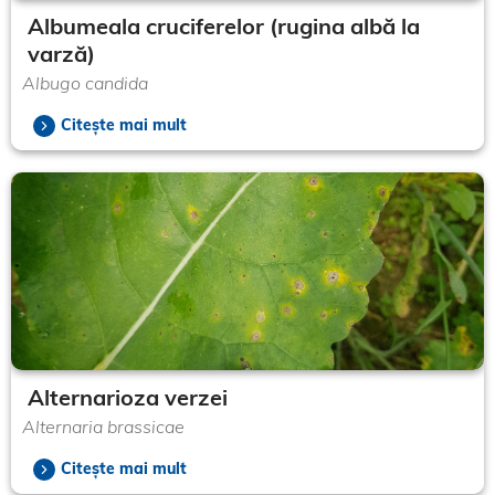
Albumeala cruciferelor (rugina albă la
varză)
Albugo candida
Citește mai mult
Alternarioza verzei
Alternaria brassicae
Citește mai mult