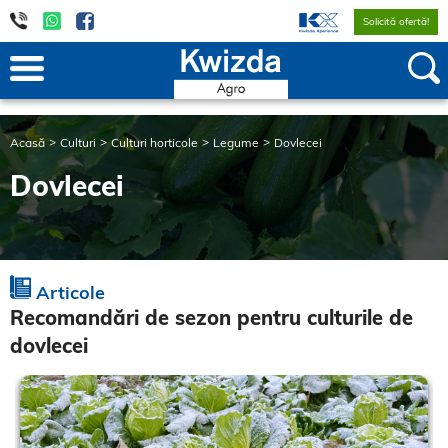
Solicită ofertă!
Acasă
Culturi
Culturi horticole
Legume
Dovlecei
Dovlecei
Articole
Recomandări de sezon pentru culturile de
dovlecei