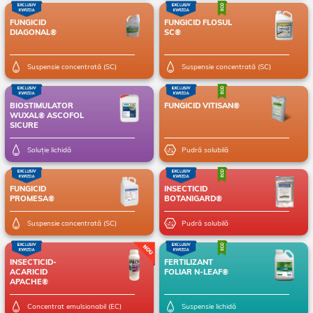
FUNGICID
FUNGICID FLOSUL
DIAGONAL®
SC®
Suspensie concentrată (SC)
Suspensie concentrată (SC)
BIOSTIMULATOR
FUNGICID VITISAN®
WUXAL® ASCOFOL
SICURE
Soluție lichidă
Pudră solubilă
FUNGICID
INSECTICID
PROMESA®
BOTANIGARD®
Suspensie concentrată (SC)
Pudră solubilă
INSECTICID-
FERTILIZANT
ACARICID
FOLIAR N-LEAF®
APACHE®
Concentrat emulsionabil (EC)
Suspensie lichidă