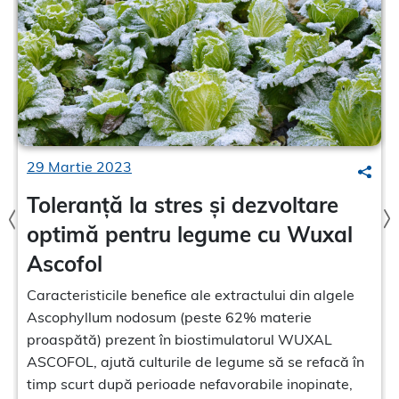
29 Martie 2023
earch
Sear
Toleranță la stres și dezvoltare
optimă pentru legume cu Wuxal
Ascofol
Caracteristicile benefice ale extractului din algele
Ascophyllum nodosum (peste 62% materie
proaspătă) prezent în biostimulatorul WUXAL
ASCOFOL, ajută culturile de legume să se refacă în
timp scurt după perioade nefavorabile inopinate,