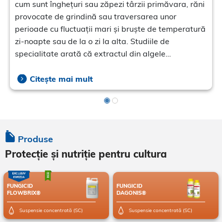
cum sunt înghețuri sau zăpezi târzii primăvara, răni
provocate de grindină sau traversarea unor
perioade cu fluctuații mari și bruște de temperatură
zi-noapte sau de la o zi la alta. Studiile de
specialitate arată că extractul din algele
Ascophyllum nodosum îmbunătățește activitatea
pesticidelor și induce rezistența plantelor la boli
Citește mai mult
fungice. Substanțele conținute ajută la refacerea
țesuturilor afectate de frig (dar și de grindină), cresc
imunitatea naturală a plantelor și capacitatea lor
de luptă cu agenții patogeni.
Produse
Protecție și nutriție pentru cultura
FUNGICID
FUNGICID
FLOWBRIX®
DAGONIS®
Suspensie concentrată (SC)
Suspensie concentrată (SC)