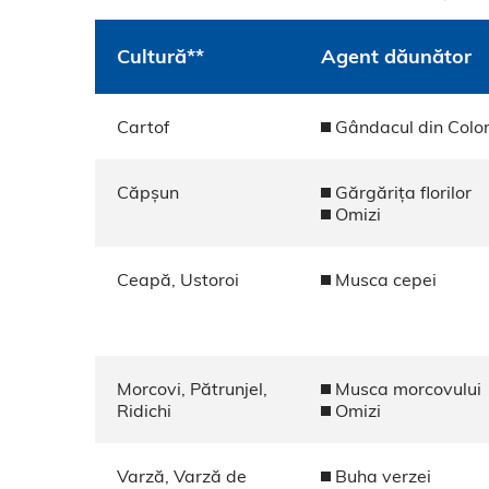
Cultură**
Agent dăunător
Cartof
Gândacul din Colo
Căpșun
Gărgărița florilor
Omizi
Ceapă, Ustoroi
Musca cepei
Morcovi, Pătrunjel,
Musca morcovului
Ridichi
Omizi
Varză, Varză de
Buha verzei