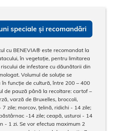
uni speciale și recomandări
ul cu BENEVIA® este recomandat la
atacului, în vegetație, pentru limitarea
 riscului de infestare cu dăunătorii din
mologat. Volumul de soluție se
 în funcție de cultură, între 200 – 400
ul de pauză până la recoltare: cartof –
arză, varză de Bruxelles, broccoli,
7 zile; morcov, țelină, ridichi - 14 zile;
 păstârnac -14 zile; ceapă, usturoi - 14
un - 1 zi. Se vor efectua maximum 2