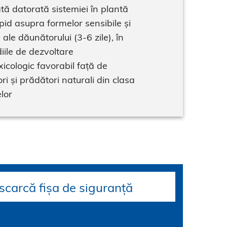
tă datorată sistemiei în plantă
pid asupra formelor sensibile și
 ale dăunătorului (3-6 zile), în
iile de dezvoltare
xicologic favorabil față de
ri și prădători naturali din clasa
lor
scarcă fișa de siguranță