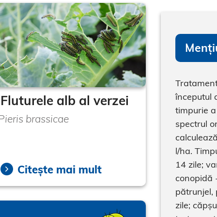
Menți
Tratament
începutul 
Fluturele alb al verzei
timpurie a
Pieris brassicae
spectrul o
calculează
l/ha. Timp
14 zile; v
Citește mai mult
conopidă - 
pătrunjel,
zile; căpș