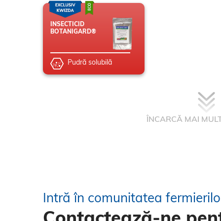
INSECTICID
BOTANIGARD®
Pudră solubilă
ÎNCARCĂ MAI MUL
Intră în comunitatea fermieril
Contactează-ne pent