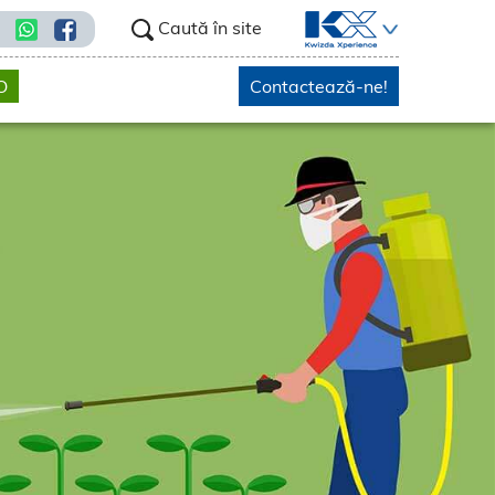
Caută în site
O
Contactează-ne!