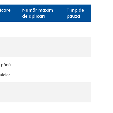
icare
Număr maxim
Timp de
de aplicări
pauză
2 până
ulelor