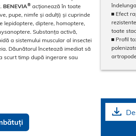
îndelunga
®
.
BENEVIA
acționează în toate
Efect ra
ve, pupe, nimfe și adulți) și cuprinde
rezistente
re lepidoptere, diptere, homoptere,
toate stad
hysanoptere. Substanța activă,
Profil to
pidă a sistemului muscular al insectei
polenizato
eia. Dăunătorul încetează imediat să
artropode
la scurt timp după ingerare sau
De
mbătuți