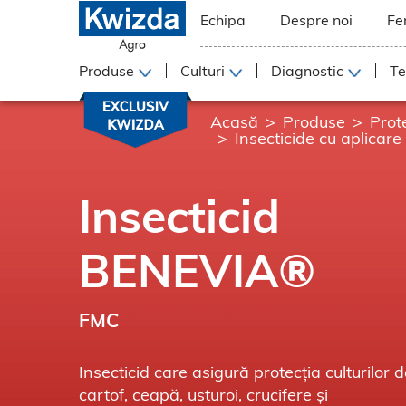
Echipa
Despre noi
Fe
Produse
Culturi
Diagnostic
Te
Acasă
Produse
Prot
Insecticide cu aplicare 
Insecticid
BENEVIA®
FMC
Insecticid care asigură protecția culturilor 
cartof, ceapă, usturoi, crucifere și