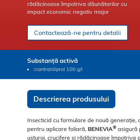
rădăcinoase împotriva dăunătorilor cu
impact economic negativ major
Contactează-ne pentru detalii
Substanță activă
ciantraniliprol 100 g/l
Descrierea produsului
Insecticid cu formulare de nouă generație, d
®
pentru aplicare foliară,
BENEVIA
asigură 
usturoi, crucifere și rădăcinoase împotriva