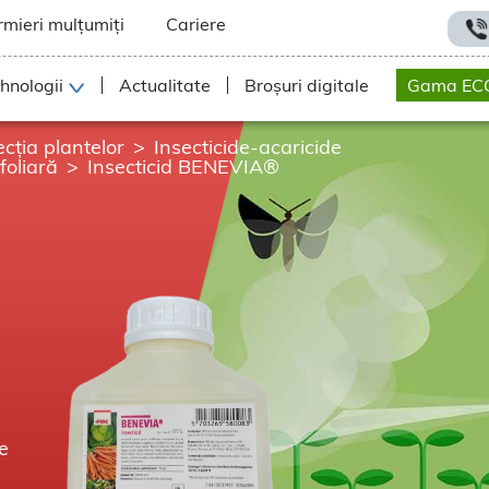
rmieri mulțumiți
Cariere
hnologii
Actualitate
Broșuri digitale
Gama EC
ecția plantelor
Insecticide-acaricide
foliară
Insecticid BENEVIA®
de