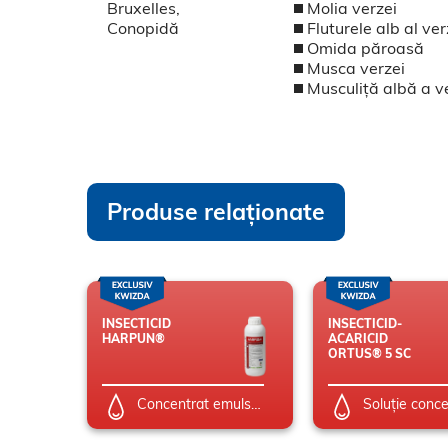
Bruxelles,
Molia verzei
Conopidă
Fluturele alb al ver
Omida păroasă
Musca verzei
Musculiță albă a v
Produse relaționate
INSECTICID
INSECTICID-
HARPUN®
ACARICID
ORTUS® 5 SC
Concentrat emulsionabil (EC)
Soluție conc