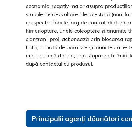
economic negativ major asupra producțiilor
stadiile de dezvoltare ale acestora (ouă, lar
un spectru foarte larg de control, dintre ca
himenoptere, unele coleoptere și anumite t
ciantraniliprol, acționează prin blocarea ra
țintă, urmată de paralizie și moartea acest
mai producă daune, prin stoparea hrănirii 
după contactul cu produsul.
Principalii agenți dăunători co