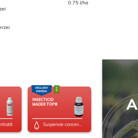
0.75 l/ha
zei
erzei
A
INSECTICID
MADEX TOP®
entrată
Suspensie concentrată (SC)