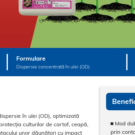
Formulare
Dispersie concentrată în ulei (OD)
Benefic
ispersie în ulei (OD), optimizată
Mod dubl
protecția culturilor de cartof, ceapă,
prin conta
 atacului unor dăunători cu impact