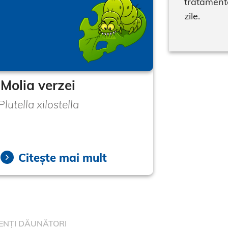
tratamente
zile.
Molia verzei
Plutella xilostella
Citește mai mult
ENȚI DĂUNĂTORI