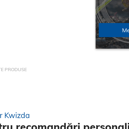
Me
TE PRODUSE
or Kwizda
ru recomandări personali