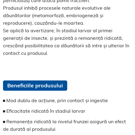
perniciosus
) care atacă pomii fructiferi.
Produsul inhibă procesele naturale evolutive ale
dăunătorilor (metamorfoză, embriogeneză și
reproducere), cauzându-le moartea.
Se aplică la avertizare, în stadiul larvar al primei
generații de insecte, și prezintă o remanență ridicată,
crescând posibilitatea ca dăunătorii să intre și ulterior în
contact cu produsul.
Beneficiile produsului
Mod dublu de acțiune, prin contact și ingestie
Eficacitate ridicată în stadiul larvar
Remanența ridicată la nivelul frunzei asigură un efect
de durată al produsului