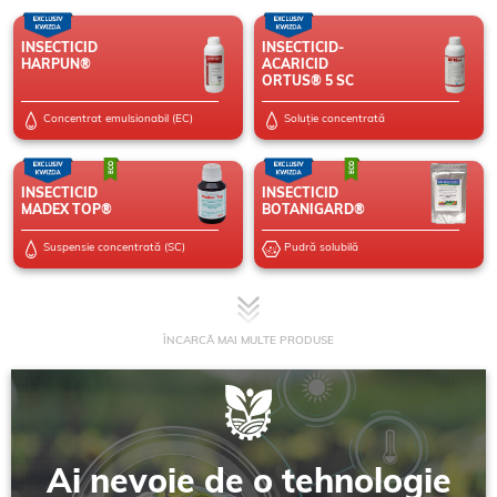
INSECTICID
INSECTICID-
HARPUN®
ACARICID
ORTUS® 5 SC
Concentrat emulsionabil (EC)
Soluție concentrată
INSECTICID
INSECTICID
MADEX TOP®
BOTANIGARD®
Suspensie concentrată (SC)
Pudră solubilă
ÎNCARCĂ MAI MULTE PRODUSE
Ai nevoie de o tehnologie