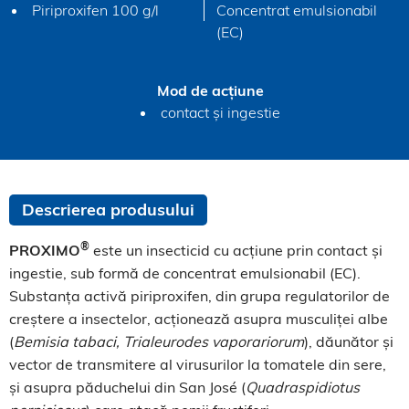
Piriproxifen 100 g/l
Concentrat emulsionabil
(EC)
Mod de acțiune
contact și ingestie
Descrierea produsului
®
PROXIMO
este un insecticid cu acțiune prin contact și
ingestie, sub formă de concentrat emulsionabil (EC).
Substanța activă piriproxifen, din grupa regulatorilor de
creștere a insectelor, acționează asupra musculiței albe
(
Bemisia tabaci, Trialeurodes vaporariorum
), dăunător și
vector de transmitere al virusurilor la tomatele din sere,
și asupra păduchelui din San José (
Quadraspidiotus