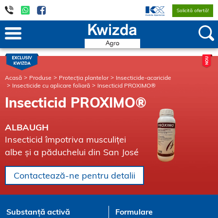
Solicită ofertă!
Acasă
Produse
Protecția plantelor
Insecticide-acaricide
Insecticide cu aplicare foliară
Insecticid PROXIMO®
Insecticid PROXIMO®
ALBAUGH
Insecticid împotriva musculiței
albe și a păduchelui din San José
Contactează-ne pentru detalii
Substanță activă
Formulare