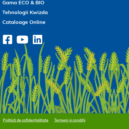
Gama ECO & BIO
Tehnologii Kwizda
Cataloage Online
Politică de cofidențialitate
Termeni și condiții