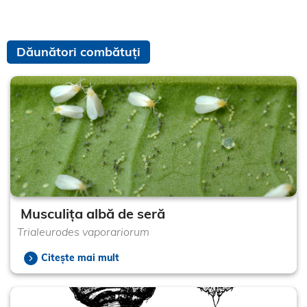
Dăunători combătuți
Musculița albă de seră
Trialeurodes vaporariorum
Citește mai mult