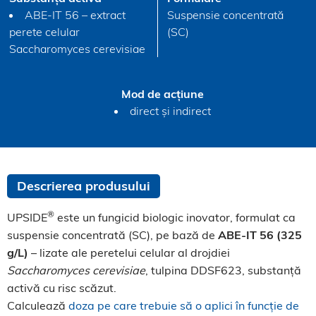
ABE-IT 56 – extract
Suspensie concentrată
perete celular
(SC)
Saccharomyces cerevisiae
Mod de acțiune
direct și indirect
Descrierea produsului
®
UPSIDE
este un fungicid biologic inovator, formulat ca
suspensie concentrată (SC), pe bază de
ABE-IT 56 (325
g/L)
– lizate ale peretelui celular al drojdiei
Saccharomyces cerevisiae
, tulpina DDSF623, substanță
activă cu risc scăzut.
Calculează
doza pe care trebuie să o aplici în funcție de