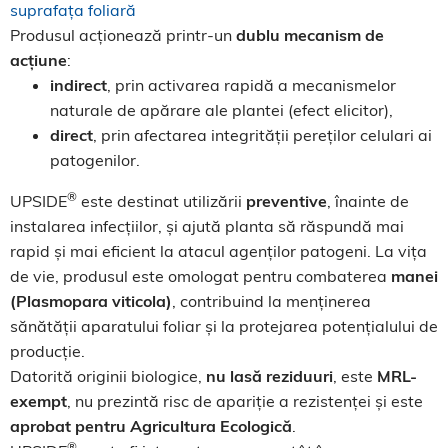
suprafața foliară
Produsul acționează printr-un
dublu mecanism de
acțiune
:
indirect
, prin activarea rapidă a mecanismelor
naturale de apărare ale plantei (efect elicitor),
direct
, prin afectarea integrității pereților celulari ai
patogenilor.
®
UPSIDE
este destinat utilizării
preventive
, înainte de
instalarea infecțiilor, și ajută planta să răspundă mai
rapid și mai eficient la atacul agenților patogeni. La vița
de vie, produsul este omologat pentru combaterea
manei
(Plasmopara viticola)
, contribuind la menținerea
sănătății aparatului foliar și la protejarea potențialului de
producție.
Datorită originii biologice,
nu lasă reziduuri
, este
MRL-
exempt
, nu prezintă risc de apariție a rezistenței și este
aprobat pentru Agricultura Ecologică
.
®