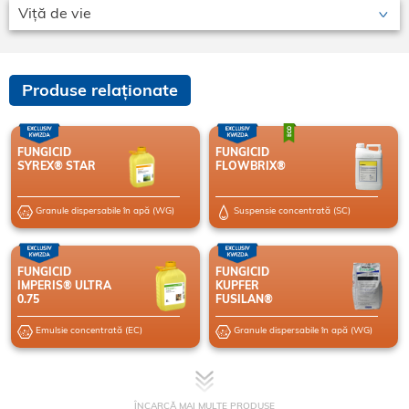
Viță de vie
Produse relaționate
FUNGICID
FUNGICID
SYREX® STAR
FLOWBRIX®
Granule dispersabile în apă (WG)
Suspensie concentrată (SC)
FUNGICID
FUNGICID
IMPERIS® ULTRA
KUPFER
0.75
FUSILAN®
Emulsie concentrată (EC)
Granule dispersabile în apă (WG)
ÎNCARCĂ MAI MULTE PRODUSE