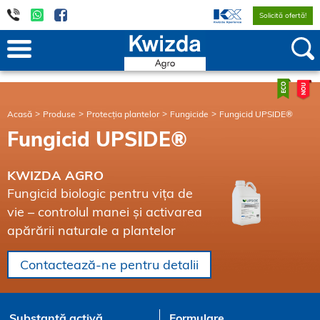
Solicită ofertă!
Acasă
Produse
Protecția plantelor
Fungicide
Fungicid UPSIDE®
Fungicid UPSIDE®
KWIZDA AGRO
Fungicid biologic pentru vița de
vie – controlul manei și activarea
apărării naturale a plantelor
Contactează-ne pentru detalii
Substanță activă
Formulare