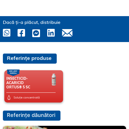
Dacă ți-a plăcut, distribuie
Referințe produse
INSECTICID-
ACARICID
ORTUS® 5 SC
Soluție concentrată
Referințe dăunători