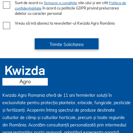
Sunt de acord cu
Termenii și condițiile
site-ului și am citit
Politica de
confidențialitate
în acord cu politicile GDPR privind prelucrarea
datelor cu caracter personal
Vreau să mă abonez la newsletter-ul Kwizda Agro România
Kwizda Agro Romania oferă de 11 ani fermierilor soluții în
exclusivitate pentru protecția plantelor, erbicide, fungicide, pesticide
și fertlizanți. Acoperim întreg spectrul de produse destinate
culturilor de câmp și culturilor horticole, precum și toate regiunile
din România. Acordăm consultanță personalizată prin intermediul
reprezentanților noștri regionali, adaptând experiența noastră