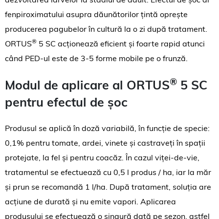
fenpiroximatului asupra dăunătorilor țintă oprește
producerea pagubelor în cultură la o zi după tratament.
®
ORTUS
5 SC acționează eficient și foarte rapid atunci
când PED-ul este de 3-5 forme mobile pe o frunză.
®
Modul de aplicare al
ORTUS
5 SC
pentru efectul de șoc
Produsul se aplică în doză variabilă, în funcție de specie:
0,1% pentru tomate, ardei, vinete și castraveți în spații
protejate, la fel și pentru coacăz. În cazul viței-de-vie,
tratamentul se efectuează cu 0,5 l produs / ha, iar la măr
și prun se recomandă 1 l/ha. După tratament, soluția are
acțiune de durată și nu emite vapori. Aplicarea
produsului se efectuează o singură dată pe sezon, astfel