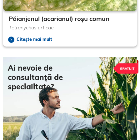
Păianjenul (acarianul) roșu comun
Tetranychus urticae
Citește mai mult
Ai nevoie de
consultanță de
specialitate?