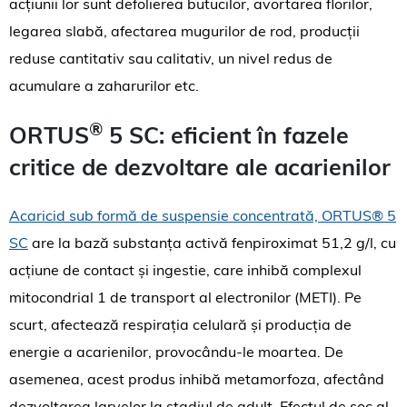
acțiunii lor sunt defolierea butucilor, avortarea florilor,
legarea slabă, afectarea mugurilor de rod, producții
reduse cantitativ sau calitativ, un nivel redus de
acumulare a zaharurilor etc.
®
ORTUS
5 SC: eficient în fazele
critice de dezvoltare ale acarienilor
Acaricid sub formă de suspensie concentrată, ORTUS® 5
SC
are la bază
substanța activă fenpiroximat 51,2 g/l, cu
acțiune de contact și ingestie, care inhibă complexul
mitocondrial 1 de transport al electronilor (METI). Pe
scurt, afectează respirația celulară și producția de
energie a acarienilor, provocându-le moartea. De
asemenea, acest produs inhibă metamorfoza, afectând
dezvoltarea larvelor la stadiul de adult. Efectul de șoc al