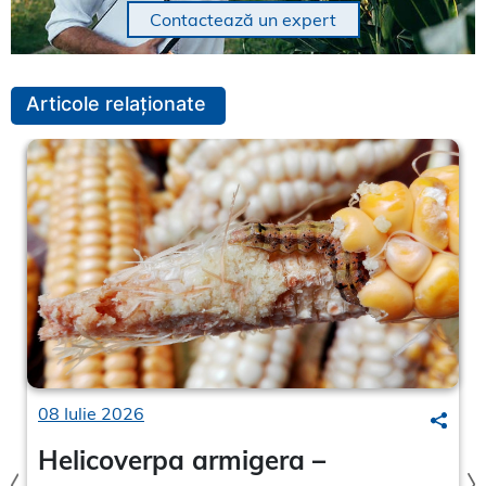
Contactează un expert
Articole relaționate
08 Iulie 2026
arch
Searc
Helicoverpa armigera –