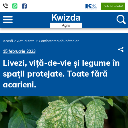
Solicită ofertă!
Acasă
Actualitate
Combaterea dăunătorilor
S
15 februarie 2023
Livezi, viță-de-vie și legume în
spații protejate. Toate fără
acarieni.