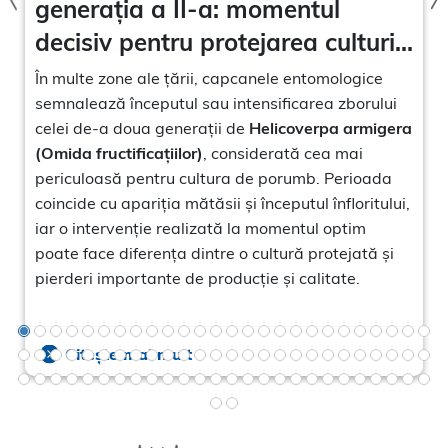
generația a II-a: momentul
decisiv pentru protejarea culturii
de porumb
În multe zone ale țării, capcanele entomologice
semnalează începutul sau intensificarea zborului
celei de-a doua generații de
Helicoverpa armigera
(Omida fructificațiilor)
, considerată cea mai
periculoasă pentru cultura de porumb. Perioada
coincide cu apariția mătăsii și începutul înfloritului,
iar o intervenție realizată la momentul optim
poate face diferența dintre o cultură protejată și
pierderi importante de producție și calitate.
Citește mai mult