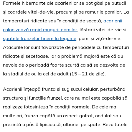
Formele hibernante ale acarienilor se pot găsi pe butucii
și coardele viței-de-vie, precum și pe ramurile pomilor. La
temperaturi ridicate sau în condiții de secetă,
acarienii
colonizează rapid mugurii pomilor
, lăstarii viței-de-vie și
spatele frunzelor tinere la legume
, pomi și viță-de-vie.
Atacurile lor sunt favorizate de perioadele cu temperaturi
ridicate și secetoase, iar o problemă majoră este că au
nevoie de o perioadă foarte scurtă ca să se dezvolte de
la stadiul de ou la cel de adult (15 – 21 de zile).
Acarienii înțeapă frunza și sug sucul celular, perturbând
structura și funcțiile frunzei, care nu mai este capabilă să
realizeze fotosinteza în condiții normale. De cele mai
multe ori, frunza capătă un aspect gofrat, ondulat sau
prezintă o pâslă lipicioasă, alburie, pe spate. Rezultatele