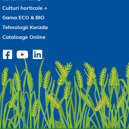
Culturi horticole
Gama ECO & BIO
Tehnologii Kwizda
Cataloage Online