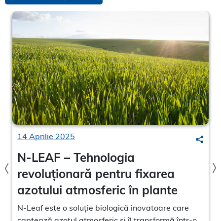
14 Aprilie 2025
arch
Searc
N-LEAF – Tehnologia
revoluționară pentru fixarea
azotului atmosferic în plante
N-Leaf este o soluție biologică inovatoare care
captează azotul atmosferic și îl transformă într-o