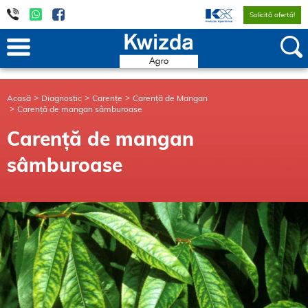
Solicită ofertă!
Acasă
Diagnostic
Carențe
Carență de Mangan
Carență de mangan sâmburoase
Carență de mangan
sâmburoase