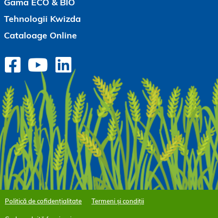
Gama ECO & BIO
Tehnologii Kwizda
Cataloage Online
Politică de cofidențialitate
Termeni și condiții