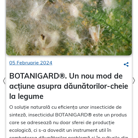
05 Februarie 2024
earch
Sear
BOTANIGARD®. Un nou mod de
acțiune asupra dăunătorilor-cheie
la legume
O soluție naturală cu eficiența unor insecticide de
sinteză, insecticidul BOTANIGARD® este un produs
care se adresează nu doar sferei de producție
ecologică, ci s-a dovedit un instrument util în
combaterea dăunătorilor problemă și în culturile din