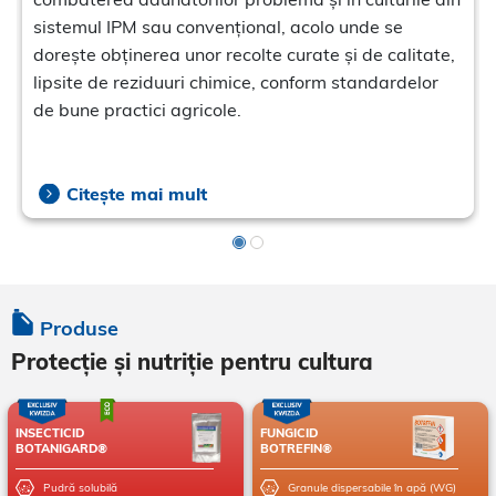
sistemul IPM sau convențional, acolo unde se
dorește obținerea unor recolte curate și de calitate,
lipsite de reziduuri chimice, conform standardelor
de bune practici agricole.
Citește mai mult
Produse
Protecție și nutriție pentru cultura
INSECTICID
FUNGICID
BOTANIGARD®
BOTREFIN®
Pudră solubilă
Granule dispersabile în apă (WG)