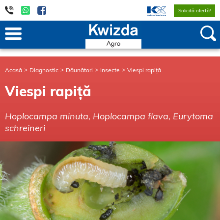
Solicită ofertă!
Acasă
Diagnostic
Dăunători
Insecte
Viespi rapiță
Viespi rapiță
Hoplocampa minuta, Hoplocampa flava, Eurytoma
schreineri