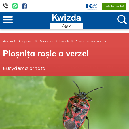
Solicită ofertă!
Acasă
Diagnostic
Dăunători
Insecte
Ploșnița roșie a verzei
Ploșnița roșie a verzei
Eurydema ornata