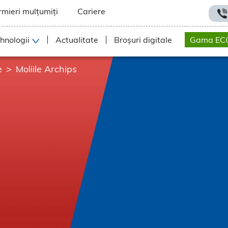
rmieri mulțumiți
Cariere
hnologii
Actualitate
Broșuri digitale
Gama EC
e
Moliile Archips