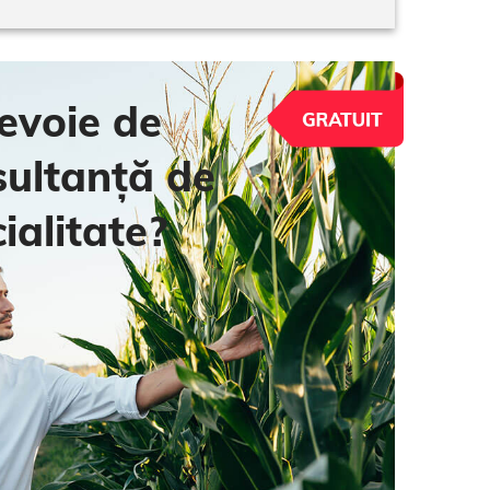
evoie de
sultanță de
ialitate?