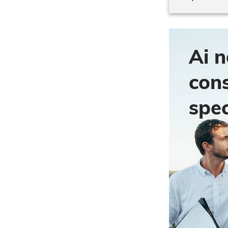
Ai n
con
spec