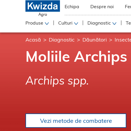
Echipa
Despre noi
Fe
Produse
Culturi
Diagnostic
Te
Acasă
Diagnostic
Dăunători
Insect
Moliile Archips
Archips spp.
Vezi metode de combatere