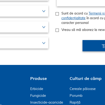
Sunt de acord cu
Termenii și 
confidențialitate
în acord cu politicile GDPR privind prelucrarea datelor cu
caracter personal
Vreau să mă abonez la new
Produse
Culturi de câmp
Erbicide
Cereale păioase
Fungicide
Porumb
Insecticide-acaricide
Rapiță