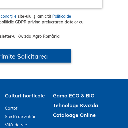
condițiile
site-ului și am citit
Politica de
sletter-ul Kwizda Agro România
Culturi horticole
Gama ECO & BIO
Tehnologii Kwizda
Cartof
Cataloage Online
Sfeclă de zahăr
Viță-de-vie