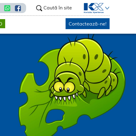
Caută în site
O
Contactează-ne!