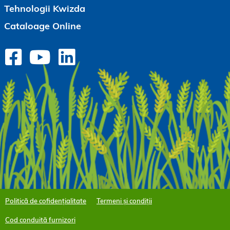
Tehnologii Kwizda
Cataloage Online
Politică de cofidențialitate
Termeni și condiții
Cod conduită furnizori