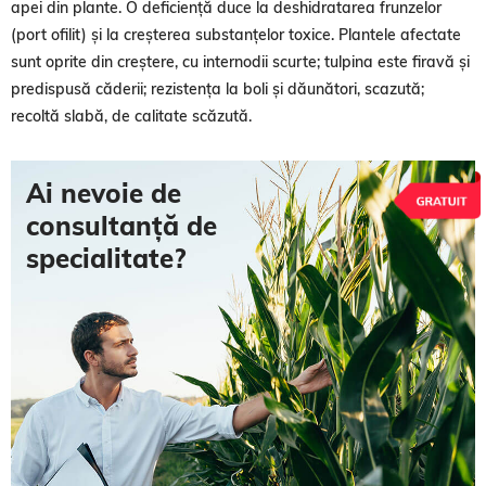
apei din plante. O deficiență duce la deshidratarea frunzelor
(port ofilit) și la creșterea substanțelor toxice. Plantele afectate
sunt oprite din creștere, cu internodii scurte; tulpina este firavă și
predispusă căderii; rezistența la boli și dăunători, scazută;
recoltă slabă, de calitate scăzută.
Ai nevoie de
consultanță de
specialitate?