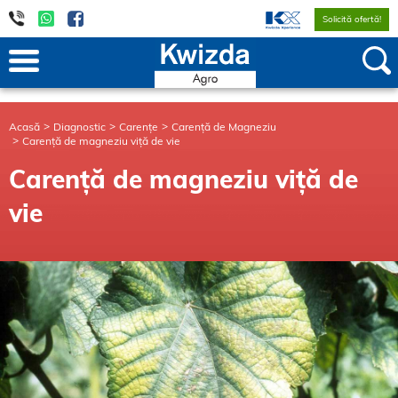
Solicită ofertă!
Acasă
Diagnostic
Carențe
Carență de Magneziu
Carență de magneziu viță de vie
Carență de magneziu viță de
vie