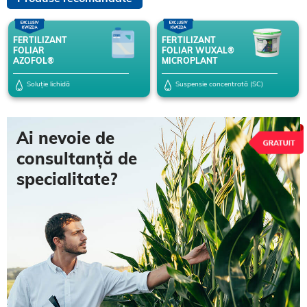
FERTILIZANT
FERTILIZANT
FOLIAR
FOLIAR WUXAL®
AZOFOL®
MICROPLANT
Soluție lichidă
Suspensie concentrată (SC)
Ai nevoie de
consultanță de
specialitate?