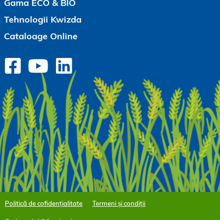
Gama ECO & BIO
Tehnologii Kwizda
Cataloage Online
Politică de cofidențialitate
Termeni și condiții