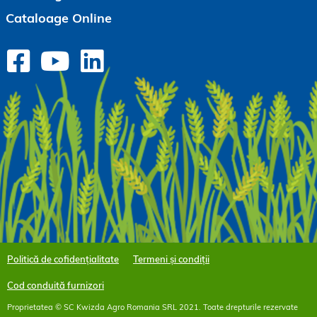
Cataloage Online
Politică de cofidențialitate
Termeni și condiții
Cod conduită furnizori
Proprietatea © SC Kwizda Agro Romania SRL 2021. Toate drepturile rezervate