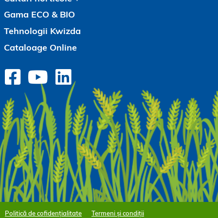
Gama ECO & BIO
Tehnologii Kwizda
Cataloage Online
Politică de cofidențialitate
Termeni și condiții