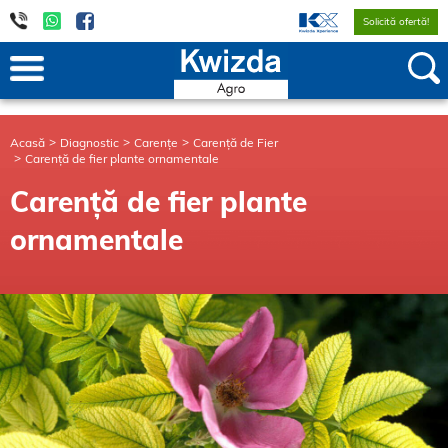
Solicită ofertă!
Acasă
Diagnostic
Carențe
Carență de Fier
Carență de fier plante ornamentale
Carență de fier plante
ornamentale