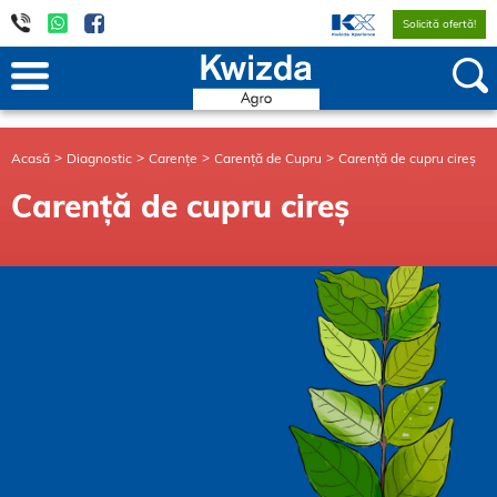
Solicită ofertă!
Acasă
Diagnostic
Carențe
Carență de Cupru
Carență de cupru cireș
Carență de cupru cireș