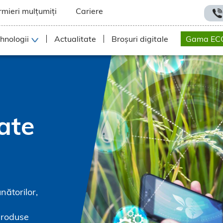
rmieri mulțumiți
Cariere
hnologii
Actualitate
Broșuri digitale
Gama EC
ate
nătorilor,
produse