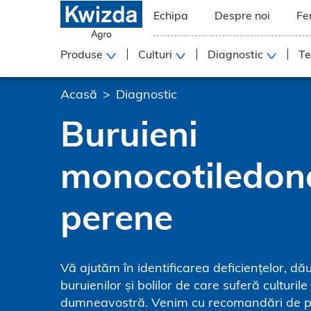
Echipa
Despre noi
Fe
Produse
Culturi
Diagnostic
Te
Acasă
Diagnostic
Buruieni
monocotiledon
perene
Vă ajutăm în identificarea deficiențelor, dău
buruienilor și bolilor de care suferă culturile
dumneavostră. Venim cu recomandări de 