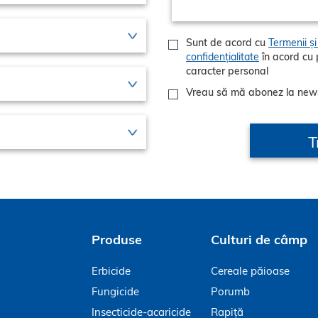
Sunt de acord cu
Termenii și 
confidențialitate
în acord cu politicile GDPR privind prelucrarea datelor cu
caracter personal
Vreau să mă abonez la new
Produse
Culturi de câmp
Erbicide
Cereale păioase
Fungicide
Porumb
Insecticide-acaricide
Rapiță