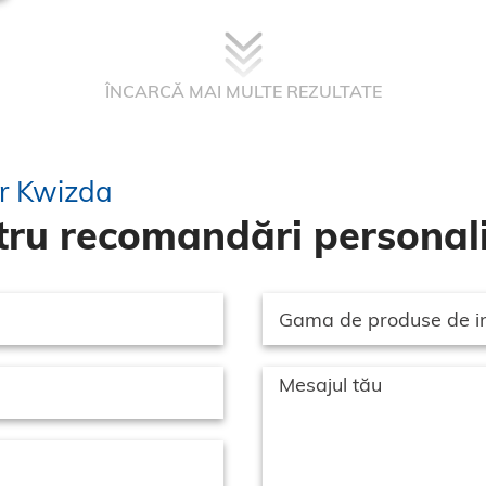
ÎNCARCĂ MAI MULTE REZULTATE
or Kwizda
ru recomandări personali