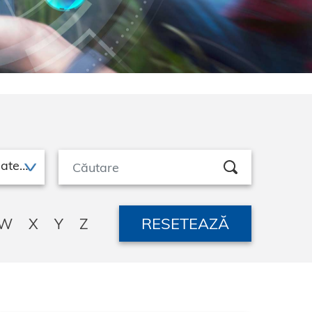
Buruieni monocotiledonate perene
RESETEAZĂ
W
X
Y
Z