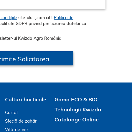
condițiile
site-ului și am citit
Politica de
sletter-ul Kwizda Agro România
Culturi horticole
Gama ECO & BIO
Tehnologii Kwizda
Cartof
Cataloage Online
Sfeclă de zahăr
Viță-de-vie