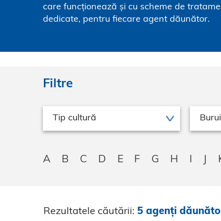
care funcționează și cu scheme de tratame
dedicate, pentru fiecare agent dăunător.
Filtre
Tip cultură
Burui
A
B
C
D
E
F
G
H
I
J
Rezultatele căutării:
5 agenți dăunăto