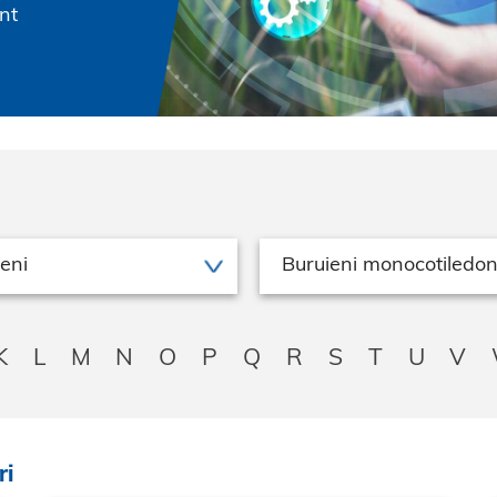
nt
eni
K
L
M
N
O
P
Q
R
S
T
U
V
ri