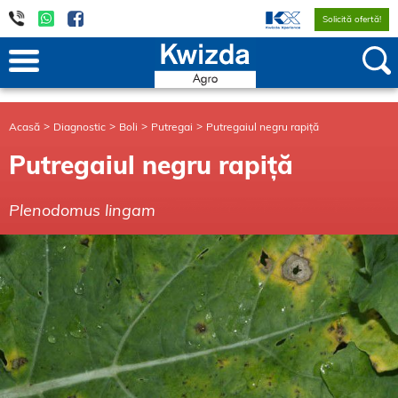
Solicită ofertă!
Acasă
Diagnostic
Boli
Putregai
Putregaiul negru rapiță
Putregaiul negru rapiță
Plenodomus lingam