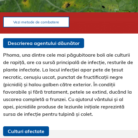
Vezi metode de combatere
Descrierea agentului dăunător
Phoma, una dintre cele mai păgubitoare boli ale culturii
de rapiță, are ca sursă principală de infecție, resturile de
plante infectate. La locul infecției apar pete de țesut
necrotic, cenușiu uscat, punctat de fructificații negre
(picnidii) și halou galben către exterior. În condiții
favorabile și fără tratament, petele se extind, ducând la
uscarea completă a frunzei. Cu ajutorul vântului și al
apei, picnidiile produse de leziunile inițiale reprezintă
sursa de infecție pentru tulpină și colet.
Culturi afectate