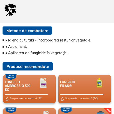
Metode de combatere
• Igiena culturală - încorporarea resturilor vegetale.
• Asolament.
• Aplicarea de fungicide în vegetație.
Produse recomandate
FUNGICID
FUNGICID
AMBROSSIO 500
FILAN®
SC
Suspensie concentrată (SC)
Suspensie concentrată (SC)