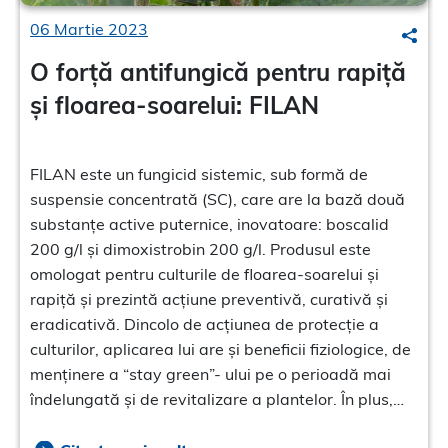
06 Martie 2023
Sear
O forță antifungică pentru rapiță
și floarea-soarelui: FILAN
FILAN este un fungicid sistemic, sub formă de
suspensie concentrată (SC), care are la bază două
substanțe active puternice, inovatoare: boscalid
200 g/l și dimoxistrobin 200 g/l. Produsul este
omologat pentru culturile de floarea-soarelui și
rapiță și prezintă acțiune preventivă, curativă și
eradicativă. Dincolo de acțiunea de protecție a
culturilor, aplicarea lui are și beneficii fiziologice, de
menținere a “stay green”- ului pe o perioadă mai
îndelungată și de revitalizare a plantelor. În plus,
după utilizarea FILAN, se observă o umplere mai