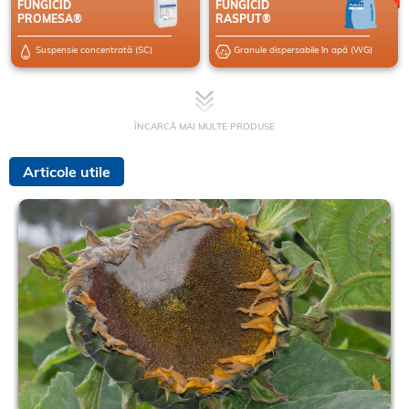
FUNGICID
FUNGICID
PROMESA®
RASPUT®
Suspensie concentrată (SC)
Granule dispersabile în apă (WG)
ÎNCARCĂ MAI MULTE PRODUSE
Articole utile