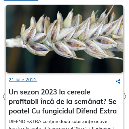
21 Iulie 2022
earch
Sear
Un sezon 2023 la cereale
profitabil încă de la semănat? Se
poate! Cu fungicidul Difend Extra
DIFEND EXTRA conține două substanțe active
foarte eficiente, difenoconazol 25 g/l + fludioxonil