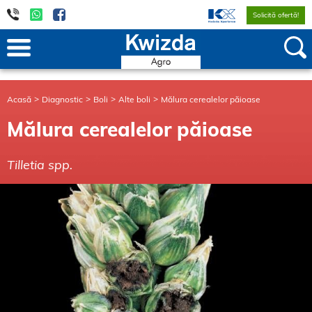
Solicită ofertă!
Acasă
Diagnostic
Boli
Alte boli
Mălura cerealelor păioase
Mălura cerealelor păioase
Tilletia spp.