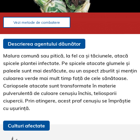
Vezi metode de combatere
Descrierea agentului dăunător
Malura comună sau pitică, la fel ca și tăciunele, atacă
spicele plantei infectate. Pe spicele atacate glumele și
paleele sunt mai desfăcute, au un aspect zburlit și mențin
culoarea verde mai mult timp față de cele sănătoase.
Cariopsele atacate sunt transformate în materie
pulverulentă de culoare cenușiu închis, teliosporii
ciupercii. Prin atingere, acest praf cenușiu se împrăștie
cu ușurință.
Culturi afectate