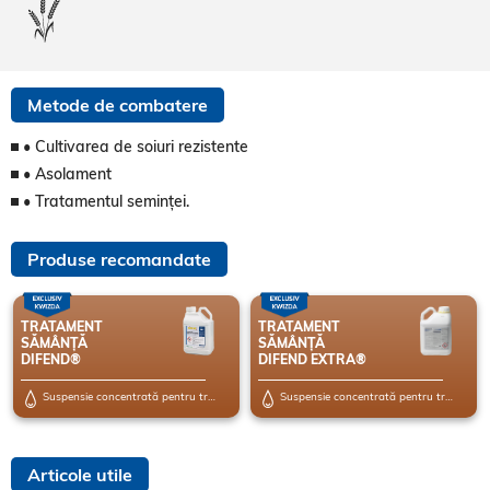
Metode de combatere
• Cultivarea de soiuri rezistente
• Asolament
• Tratamentul seminței.
Produse recomandate
TRATAMENT
TRATAMENT
SĂMÂNȚĂ
SĂMÂNȚĂ
DIFEND®
DIFEND EXTRA®
Suspensie concentrată pentru tratamentul seminței (FS)
Suspensie concentrată pentru tratamentul seminței (FS)
Articole utile