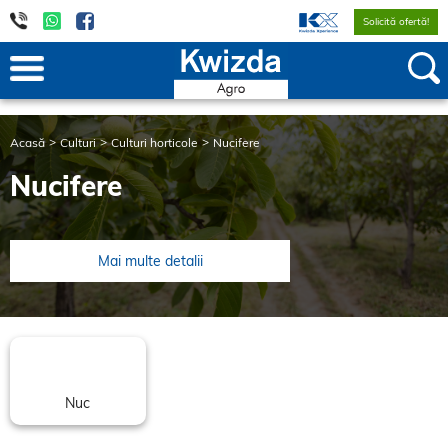
Solicită ofertă!
Acasă
Culturi
Culturi horticole
Nucifere
Nucifere
Mai multe detalii
Nuc