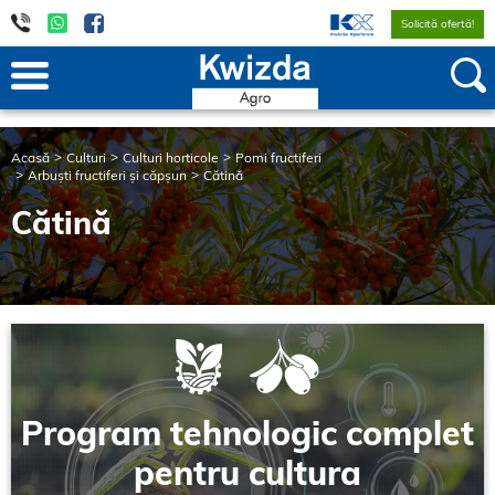
Solicită ofertă!
Acasă
Culturi
Culturi horticole
Pomi fructiferi
Arbuști fructiferi și căpșun
Cătină
Cătină
Program tehnologic complet
pentru cultura