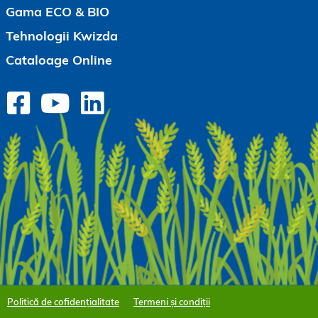
Gama ECO & BIO
Tehnologii Kwizda
Cataloage Online
Politică de cofidențialitate
Termeni și condiții