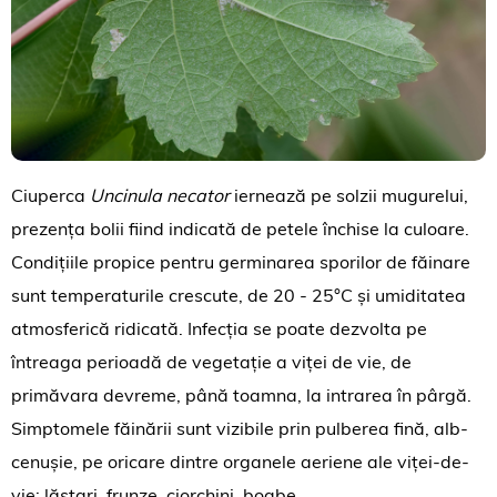
Ciuperca
Uncinula necator
iernează pe solzii mugurelui,
prezența bolii fiind indicată de petele închise la culoare.
Condițiile propice pentru germinarea sporilor de făinare
sunt temperaturile crescute, de 20 - 25°C și umiditatea
atmosferică ridicată. Infecția se poate dezvolta pe
întreaga perioadă de vegetație a viței de vie, de
primăvara devreme, până toamna, la intrarea în pârgă.
Simptomele făinării sunt vizibile prin pulberea fină, alb-
cenușie, pe oricare dintre organele aeriene ale viței-de-
vie: lăstari, frunze, ciorchini, boabe.