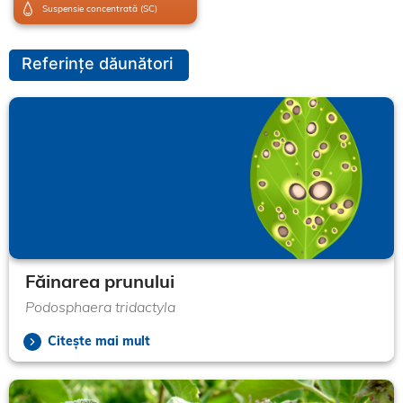
Suspensie concentrată (SC)
Referințe dăunători
Făinarea prunului
Podosphaera tridactyla
Citește mai mult