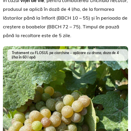
În cazul
viței de vie
, pentru combaterea
Uncinula necator
,
produsul se aplică în doză de 4 l/ha, de la formarea
lăstarilor până la înflorit (BBCH 10 – 55) și în perioada de
creștere a boabelor (BBCH 72 – 75). Timpul de pauză
până la recoltare este de 5 zile.
Tratament cu FLOSUL pe ciorchine – aplicare cu drona, doza de 4
l/ha în 60 l apă