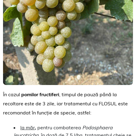
În cazul
pomilor fructiferi
, timpul de pauză până la
recoltare este de 3 zile, iar tratamentul cu FLOSUL este
recomandat în funcție de specie, astfel:
la măr
,
pentru combaterea
Podosphaera
leucotricha
, în doză de 7,5 l/ha, tratamentul cheie se