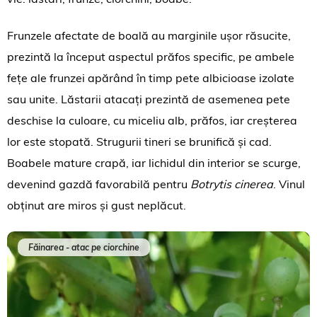
Frunzele afectate de boală au marginile ușor răsucite,
prezintă la început aspectul prăfos specific, pe ambele
fețe ale frunzei apărând în timp pete albicioase izolate
sau unite. Lăstarii atacați prezintă de asemenea pete
deschise la culoare, cu miceliu alb, prăfos, iar creșterea
lor este stopată. Strugurii tineri se brunifică și cad.
Boabele mature crapă, iar lichidul din interior se scurge,
devenind gazdă favorabilă pentru
Botrytis cinerea
. Vinul
obținut are miros și gust neplăcut.
Făinarea - atac pe ciorchine