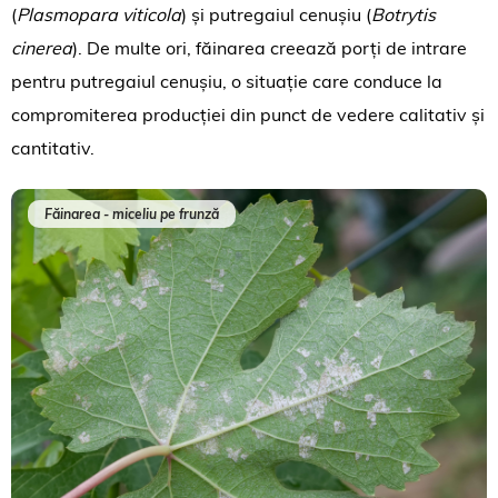
(
Plasmopara viticola
) și putregaiul cenușiu (
Botrytis
cinerea
). De multe ori, făinarea creează porți de intrare
pentru putregaiul cenușiu, o situație care conduce la
compromiterea producției din punct de vedere calitativ și
cantitativ.
Făinarea - miceliu pe frunză