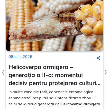
08 Iulie 2026
arch
Searc
Helicoverpa armigera –
generația a II-a: momentul
decisiv pentru protejarea culturii
de porumb
În multe zone ale țării, capcanele entomologice
semnalează începutul sau intensificarea zborului
celei de-a doua generații de
Helicoverpa armigera