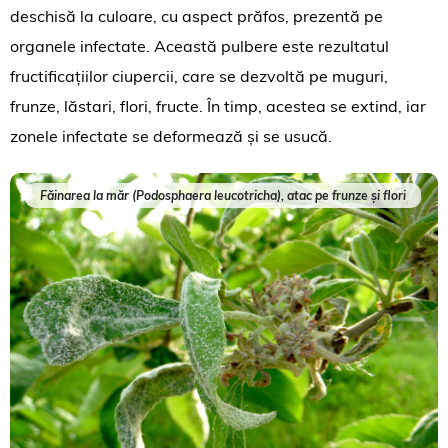
deschisă la culoare, cu aspect prăfos, prezentă pe
organele infectate. Această pulbere este rezultatul
fructificațiilor ciupercii, care se dezvoltă pe muguri,
frunze, lăstari, flori, fructe. În timp, acestea se extind, iar
zonele infectate se deformează și se usucă.
Făinarea la măr (Podosphaera leucotricha), atac pe frunze și flori