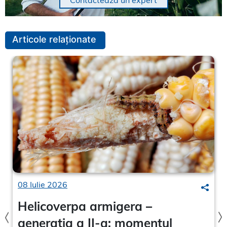
Articole relaționate
08 Iulie 2026
arch
Searc
Helicoverpa armigera –
generația a II-a: momentul