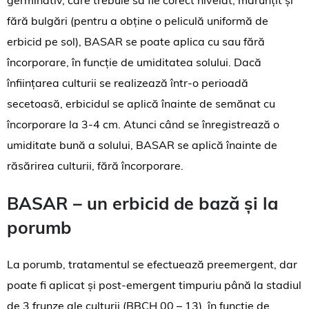
germinativ, care trebuie să fie corect nivelat, mărunțit și
fără bulgări (pentru a obține o peliculă uniformă de
erbicid pe sol), BASAR se poate aplica cu sau fără
încorporare, în funcție de umiditatea solului. Dacă
înființarea culturii se realizează într-o perioadă
secetoasă, erbicidul se aplică înainte de semănat cu
încorporare la 3-4 cm. Atunci când se înregistrează o
umiditate bună a solului, BASAR se aplică înainte de
răsărirea culturii, fără încorporare.
BASAR – un erbicid de bază și la
porumb
La porumb, tratamentul se efectuează preemergent, dar
poate fi aplicat și post-emergent timpuriu până la stadiul
de 3 frunze ale culturii (BBCH 00 – 13), în funcție de