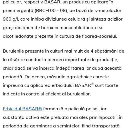
pelicular, respectiv BASAR, un produs cu aplicare în
preemergență (BBCH 00 - 08), pe bază de s-metolaclor
960 g/l, care inhibă diviziunea celulară și sinteza acizilor
grași din anumite buruieni monocotiledonate și
dicotiledonate prezente în cultura de floarea-soarelui.
Buruienile prezente în culturi mai mult de 4 săptămâni de
la răsărire conduc la pierderi importante de producție,
chiar dacă se va încerca îndepărtarea lor după această
perioadă. De aceea, măsurile agrotehnice corecte
®
împreună cu aplicarea erbicidului BASAR
sunt foarte
indicate în controlul eficient al buruienilor.
Erbicidul BASAR®
formează o peliculă pe sol, iar
substanța activă este preluată mai ales prin hipocotil, în
perioada de germinare a semințelor, fiind transportată