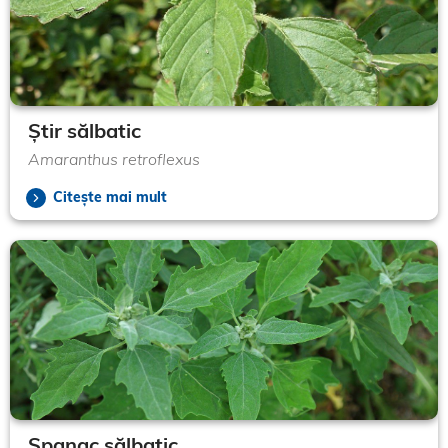
Știr sălbatic
Amaranthus retroflexus
Citește mai mult
Spanac sălbatic