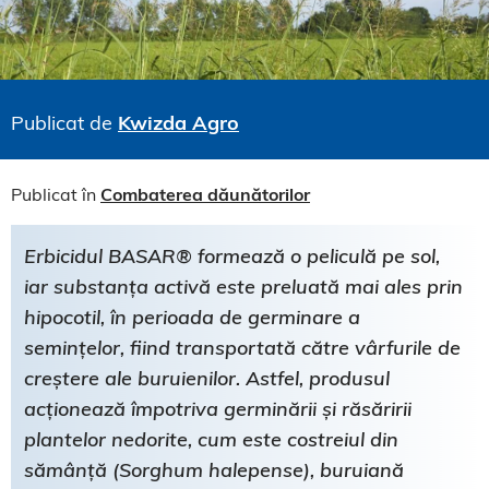
Publicat de
Kwizda Agro
Publicat în
Combaterea dăunătorilor
Erbicidul BASAR® formează o peliculă pe sol,
iar substanța activă este preluată mai ales prin
hipocotil, în perioada de germinare a
semințelor, fiind transportată către vârfurile de
creștere ale buruienilor. Astfel, produsul
acționează împotriva germinării și răsăririi
plantelor nedorite, cum este costreiul din
sămânță (Sorghum halepense), buruiană