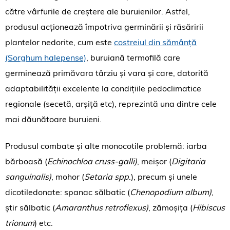
către vârfurile de creștere ale buruienilor. Astfel,
produsul acționează împotriva germinării și răsăririi
plantelor nedorite, cum este
costreiul din sămânță
(Sorghum halepense)
, buruiană termofilă care
germinează primăvara târziu și vara și care, datorită
adaptabilității excelente la condițiile pedoclimatice
regionale (secetă, arșiță etc), reprezintă una dintre cele
mai dăunătoare buruieni.
Produsul combate și alte monocotile problemă: iarba
bărboasă (
Echinochloa cruss-galli)
, meișor (
Digitaria
sanguinalis)
, mohor (
Setaria spp
.), precum și unele
dicotiledonate: spanac sălbatic (
Chenopodium album)
,
știr sălbatic (
Amaranthus retroflexus)
, zămoșița (
Hibiscus
trionum
) etc.