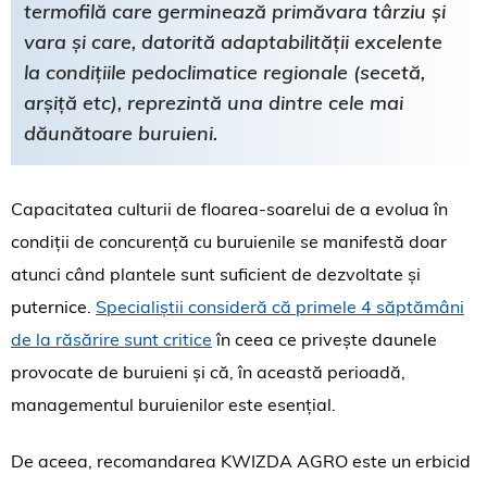
termofilă care germinează primăvara târziu și
vara și care, datorită adaptabilității excelente
la condițiile pedoclimatice regionale (secetă,
arșiță etc), reprezintă una dintre cele mai
dăunătoare buruieni.
Capacitatea culturii de floarea-soarelui de a evolua în
condiții de concurență cu buruienile se manifestă doar
atunci când plantele sunt suficient de dezvoltate și
puternice.
Specialiștii consideră că primele 4 săptămâni
de la răsărire sunt critice
în ceea ce privește daunele
provocate de buruieni și că, în această perioadă,
managementul buruienilor este esențial.
De aceea, recomandarea KWIZDA AGRO este un erbicid