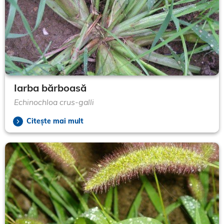
Iarba bărboasă
Echinochloa crus-galli
Citește mai mult