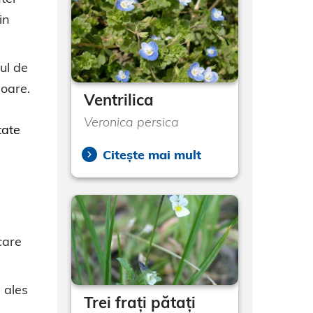
in
ul de
moare.
Ventrilica
Veronica persica
tate
Citește mai mult
care
 ales
Trei frați pătați