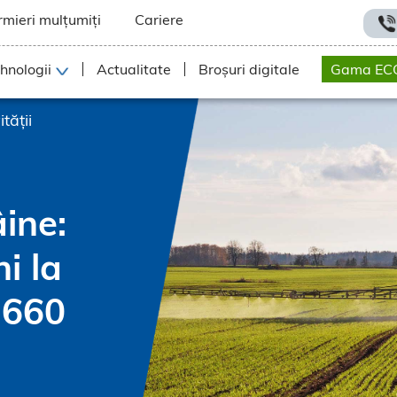
rmieri mulțumiți
Cariere
hnologii
Actualitate
Broșuri digitale
Gama EC
tății
ine:
i la
 660