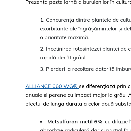
Prezența peste iarnă a buruienilor în cult
Concurența dintre plantele de cultur
exorbitante ale îngrășămintelor și def
o prioritate maximă.
Încetinirea fotosintezei plantei de 
rapidă decât grâul;
Pierderi la recoltare datorită îmbur
ALLIANCE 660 WG®
se diferențiază prin 
anuale și perene cu impact major la grâu. 
efectul de lunga durata a celor două subst
Metsulfuron-metil 6%
, cu difuzie 
absorbție radiculară dar și parțial fol