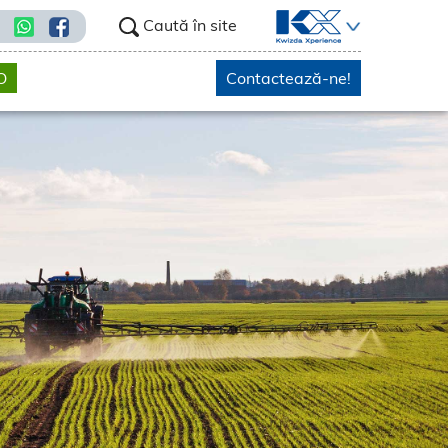
Caută în site
O
Contactează-ne!