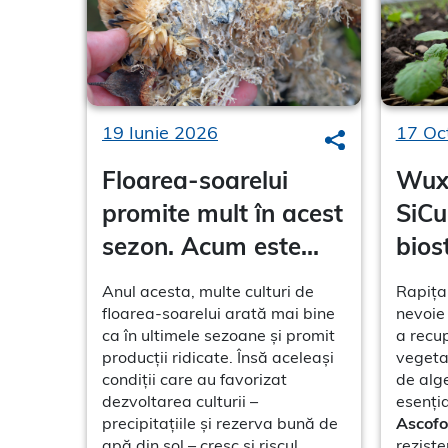
19 Iunie 2026
17 Oc
Search
Floarea-soarelui
Wuxa
promite mult în acest
SiCu
sezon. Acum este
bios
momentul să
redă
Anul acesta, multe culturi de
Rapița 
protejăm producția
rapi
floarea-soarelui arată mai bine
nevoie 
ca în ultimele sezoane și promit
a recu
producții ridicate. Însă aceleași
vegeta
condiții care au favorizat
de alg
dezvoltarea culturii –
esenția
precipitațiile și rezerva bună de
Ascofo
apă din sol – cresc și riscul
reziste