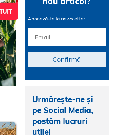
nou articol?
Aboneză-te la newsletter!
Urmărește-ne și
pe Social Media,
postăm lucruri
utile!