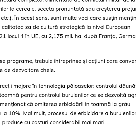
ilor la cereale, seceta pronunțată sau creșterea prețur
 etc.). În acest sens, sunt multe voci care susțin menți
în calitatea sa de cultură strategică la nivel European
1 locul 4 în UE, cu 2,175 mil. ha, după Franța, Germa
rse programe, trebuie întreprinse și acțiuni care conve
ile de dezvoltare cheie.
recții majore în tehnologia păioaselor: controlul dăunăt
toamnă pentru controlul buruienilor ce se dezvoltă ag
e menționat că omiterea erbicidării în toamnă la grâu
la 10%. Mai mult, procesul de erbicidare a buruienilo
produse cu costuri considerabil mai mari.