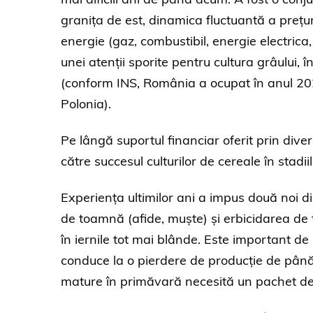
granița de est, dinamica fluctuantă a prețur
energie (gaz, combustibil, energie electrica,
unei atenții sporite pentru cultura grâului, 
(conform INS, România a ocupat în anul 202
Polonia).
Pe lângă suportul financiar oferit prin dive
către succesul culturilor de cereale în stadi
Experiența ultimilor ani a impus două noi di
de toamnă (afide, muște) și erbicidarea de 
în iernile tot mai blânde. Este important d
conduce la o pierdere de producție de până 
mature în primăvară necesită un pachet de 