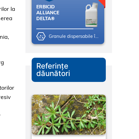
ERBICID
ilor la
ALLIANCE
nerea
DELTA®
nia,
Granule dispersabile în apă (WG)
rg
Referințe
dăunători
orilor
resiv
r