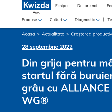
Echipa
Despre noi
Fe
Produse
Culturi
Diagnostic
Te
Acasă
Actualitate
Creșterea productivi
28 septembrie 2022
Din grija pentru mâ
startul fără buruien
grâu cu ALLIANCE
WG®