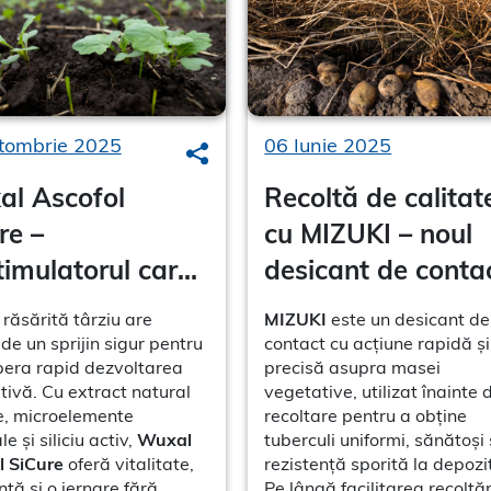
tombrie 2025
06 Iunie 2025
Search
l Ascofol
Recoltă de calitat
re –
cu MIZUKI – noul
timulatorul care
desicant de conta
 vitalitatea
pentru cultura
răsărită târziu are
MIZUKI
este un desicant de
ței răsărite târziu
cartofului
de un sprijin sigur pentru
contact cu acțiune rapidă și
pera rapid dezvoltarea
precisă asupra masei
tivă. Cu extract natural
vegetative, utilizat înainte 
e, microelemente
recoltare pentru a obține
le și siliciu activ,
Wuxal
tuberculi uniformi, sănătoși 
l SiCure
oferă vitalitate,
rezistență sporită la depozi
nță și o iernare fără
Pe lângă facilitarea recoltăr