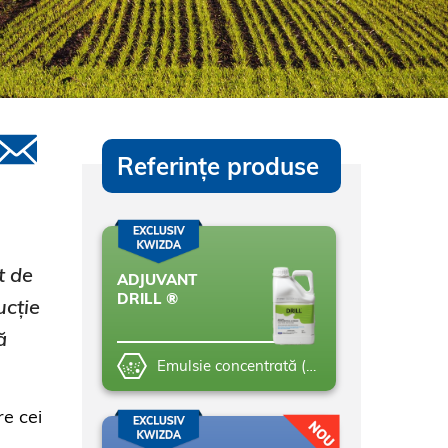
Referințe produse
t de
ADJUVANT
DRILL ®
ucție
ă
Emulsie concentrată (EC)
re cei