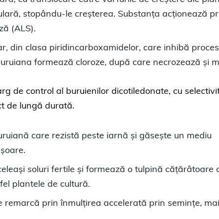
elulară, stopându-le creșterea. Substanța acționează pr
ză (ALS).
lar, din clasa piridincarboxamidelor, care inhibă proces
t buruiana formează cloroze, după care necrozează și 
rg de control al buruienilor dicotiledonate, cu selectivi
ct de lungă durată.
uruiană care rezistă peste iarnă și găsește un mediu
ușoare.
celeași soluri fertile și formează o tulpină cățărâtoare 
el plantele de cultură.
 remarcă prin înmulțirea accelerată prin semințe, mai