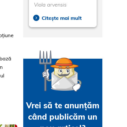
Viola arvensis
Citește mai mult
pțiune
 bază
în
ul
Vrei să te anunțăm
când publicăm un