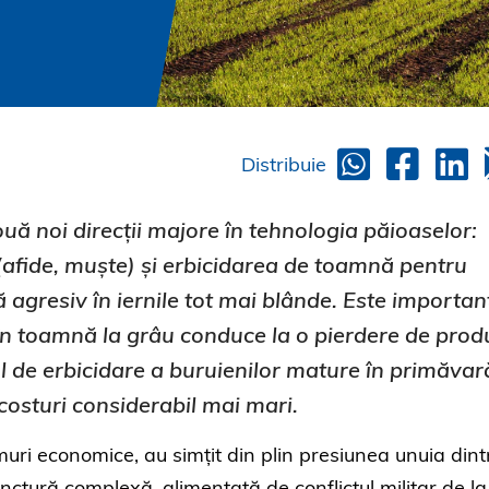
Distribuie
uă noi direcții majore în tehnologia păioaselor:
(afide, muște) și erbicidarea de toamnă pentru
ă agresiv în iernile tot mai blânde. Este importan
în toamnă la grâu conduce la o pierdere de prod
l de erbicidare a buruienilor mature în primăvar
osturi considerabil mai mari.
ramuri economice, au simțit din plin presiunea unuia dint
unctură complexă, alimentată de conflictul militar de la