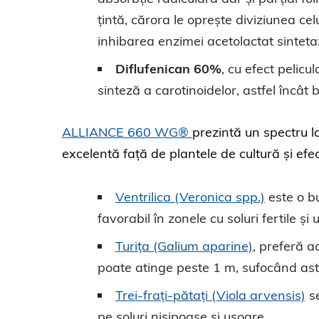
țintă, cărora le oprește diviziunea c
inhibarea enzimei acetolactat sinteta
Diflufenican 60%
, cu efect pelicu
sinteză a carotinoidelor, astfel încâ
ALLIANCE 660 WG®
prezintă un spectru la
excelentă față de plantele de cultură și efe
Ventrilica (Veronica spp.)
este o b
favorabil în zonele cu soluri fertile și 
Turița (Galium aparine)
, preferă a
poate atinge peste 1 m, sufocând astf
Trei-frați-pătați (Viola arvensis)
se
pe soluri nisipoase și ușoare.