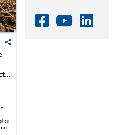
Search
e
ct
de
și cu
tare.
ii