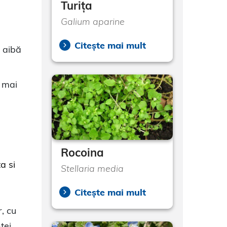
Turița
Galium aparine
Citește mai mult
ă aibă
e mai
Rocoina
a si
Stellaria media
Citește mai mult
r, cu
tei