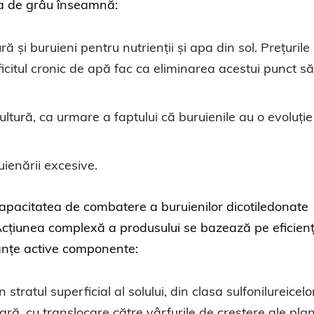
ura de grâu înseamnă:
ă și buruieni pentru nutrienții și apa din sol. Prețurile
icitul cronic de apă fac ca eliminarea acestui punct s
cultură, ca urmare a faptului că buruienile au o evoluți
uienării excesive.
capacitatea de combatere a buruienilor dicotiledonate
Acțiunea complexă a produsului se bazează pe eficienț
anțe active componente:
în stratul superficial al solului, din clasa sulfonilureicelo
iară, cu translocare către vârfurile de creștere ale plan