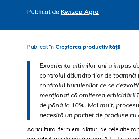
Publicat de
Kwizda Agro
Publicat în
Creșterea productivității
Experiența ultimilor ani a impus do
controlul dăunătorilor de toamnă 
controlul buruienilor ce se dezvolt
menționat că omiterea erbicidării 
de până la 10%. Mai mult, procesu
necesită un pachet de produse cu c
Agricultura, fermierii, alături de celelalte 
mai dificili ani de până acum. A fost o conj